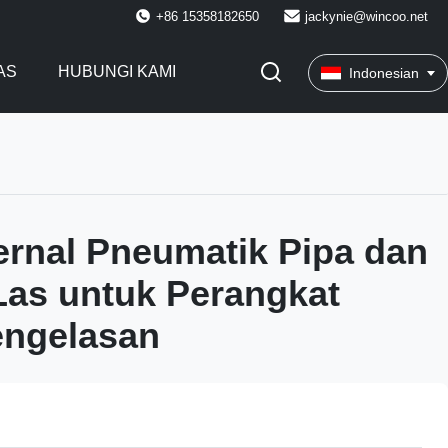
+86 15358182650
jackynie@wincoo.net
AS
HUBUNGI KAMI
Indonesian
ernal Pneumatik Pipa dan
as untuk Perangkat
engelasan