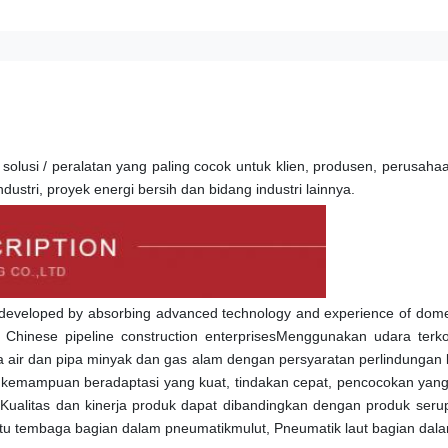
lusi / peralatan yang paling cocok untuk klien, produsen, perusaha
ndustri, proyek energi bersih dan bidang industri lainnya.
developed by absorbing advanced technology and experience of domes
of Chinese pipeline construction enterprisesMenggunakan udara terk
a air dan pipa minyak dan gas alam dengan persyaratan perlindungan 
n, kemampuan beradaptasi yang kuat, tindakan cepat, pencocokan yang a
ualitas dan kinerja produk dapat dibandingkan dengan produk serupa
patu tembaga bagian dalam pneumatik
mulut
, Pneumatik laut bagian dal