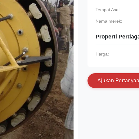
Tempat Asal:
Nama merek:
Properti Perda
Harga:
A
j
u
k
a
n
P
e
r
t
a
n
y
a