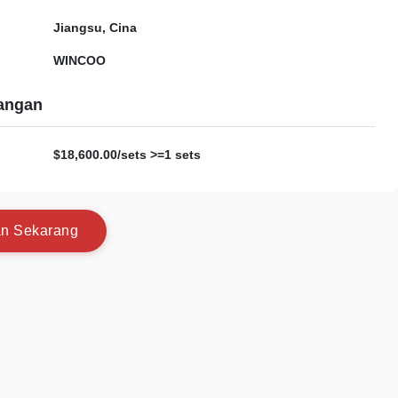
Jiangsu, Cina
WINCOO
gangan
$18,600.00/sets >=1 sets
a
n
S
e
k
a
r
a
n
g