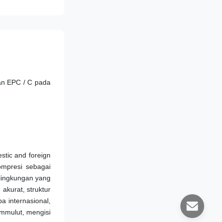
an EPC / C pada 
tic and foreign 
ompresi sebagai 
lingkungan yang 
kurat, struktur 
 internasional, 
am
mulut
, mengisi 