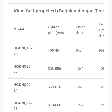
Klem Self-propelled (Berjalan dengan Tenaga 
Piston
Ukuran
Piston
Model
Daya
pipa (mm)
(No)
(KN)
HGDNQ16-
406-457
8x2
959
18’’
HGDNQ20-
508-559
10x2
1057
22’’
HGDNQ22-
559-610
12x2
1268
24’’
HGDNQ24-
610-660
12x2
1268
26’’