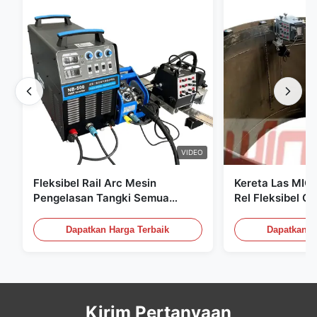
VIDEO
Fleksibel Rail Arc Mesin
Kereta Las MIG
Pengelasan Tangki Semua
Rel Fleksibel Os
Posisi Mesin Konstruksi
Kontrol Digital 
Pengelasan
Tekanan
Dapatkan Harga Terbaik
Dapatkan H
Kirim Pertanyaan