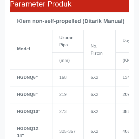
Parameter Produk
Klem non-self-propelled (Ditarik Manual)
Ukuran
Daya Pi
Pipa
No.
Model
Piston
(mm)
(KN)
HGDNQ6’’
168
6X2
134
HGDNQ8''
219
6X2
209
HGDNQ10’’
273
6X2
382
HGDNQ12-
305-357
6X2
405
14''