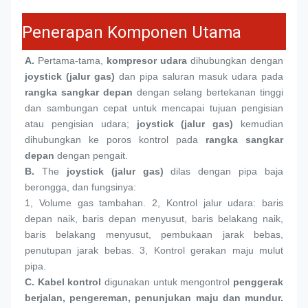
Penerapan Komponen Utama
A.
 Pertama-tama, 
kompresor udara
 dihubungkan dengan 
joystick (jalur gas)
 dan pipa saluran masuk udara pada 
rangka sangkar depan
 dengan selang bertekanan tinggi 
dan sambungan cepat untuk mencapai tujuan pengisian 
atau pengisian udara; 
joystick (jalur gas)
 kemudian 
dihubungkan ke poros kontrol pada 
rangka sangkar 
depan
 dengan pengait.
B. 
The 
joystick (jalur gas)
 dilas dengan pipa baja 
berongga, dan fungsinya:
1, 
Volume gas tambahan. 2, Kontrol jalur udara: baris 
depan naik, baris depan menyusut, baris belakang naik, 
baris belakang menyusut, pembukaan jarak bebas, 
penutupan jarak bebas. 3, Kontrol gerakan maju mulut 
pipa.
C. 
Kabel kontrol
 digunakan untuk mengontrol 
penggerak 
berjalan, pengereman, penunjukan maju dan mundur.