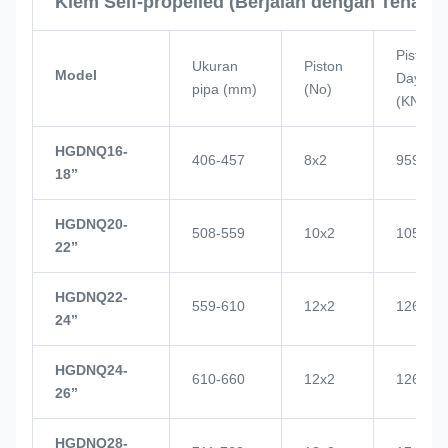
Klem Self-propelled (Berjalan dengan Tenaga 
Piston
Ukuran
Piston
Model
Daya
pipa (mm)
(No)
(KN)
HGDNQ16-
406-457
8x2
959
18’’
HGDNQ20-
508-559
10x2
1057
22’’
HGDNQ22-
559-610
12x2
1268
24’’
HGDNQ24-
610-660
12x2
1268
26’’
HGDNQ28-