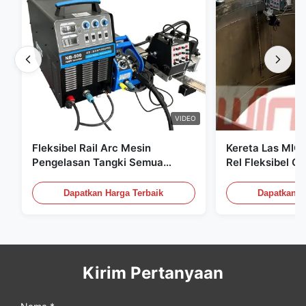
VIDEO
Fleksibel Rail Arc Mesin
Kereta Las MIG
Pengelasan Tangki Semua
Rel Fleksibel Os
Posisi Mesin Konstruksi
Kontrol Digital 
Pengelasan
Tekanan
Dapatkan Harga Terbaik
Dapatkan H
Kirim Pertanyaan