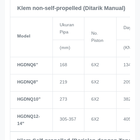
Klem non-self-propelled (Ditarik Manual)
Ukuran
Daya Pi
Pipa
No.
Model
Piston
(mm)
(KN)
HGDNQ6’’
168
6X2
134
HGDNQ8''
219
6X2
209
HGDNQ10’’
273
6X2
382
HGDNQ12-
305-357
6X2
405
14''