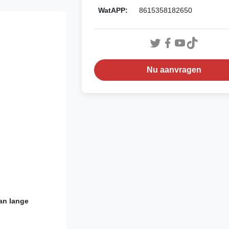
WatAPP:
8615358182650
Nu aanvragen
an lange