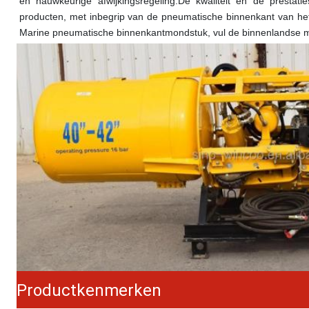
en nauwkeurige afwijkingsregeling.De kwaliteit en de prestati
producten, met inbegrip van de pneumatische binnenkant van het 
Marine pneumatische binnenkant
mondstuk
, vul de binnenlandse m
Productkenmerken