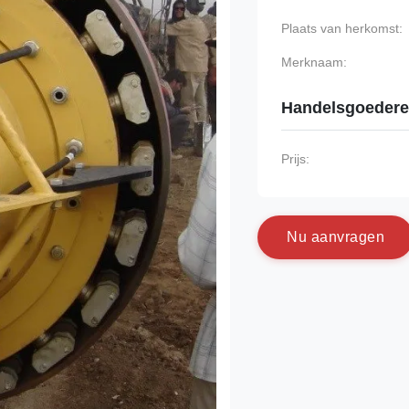
Plaats van herkomst:
Merknaam:
Handelsgoeder
Prijs:
N
u
a
a
n
v
r
a
g
e
n