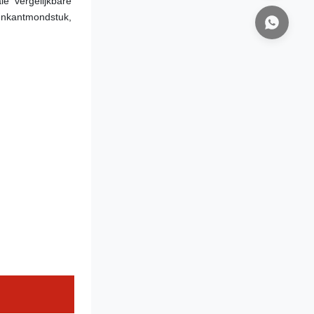
 vergelijkbare 
enkant
mondstuk
, 