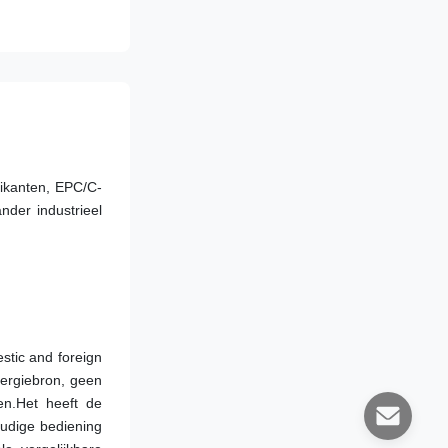
rikanten, EPC/C-
der industrieel 
tic and foreign 
ergiebron, geen 
n.Het heeft de 
udige bediening 