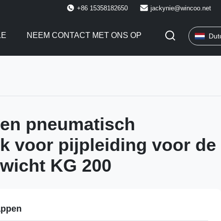
+86 15358182650
jackynie@wincoo.net
LE
NEEM CONTACT MET ONS OP
Dut
t en pneumatisch
 voor pijpleiding voor de
wicht KG 200
appen