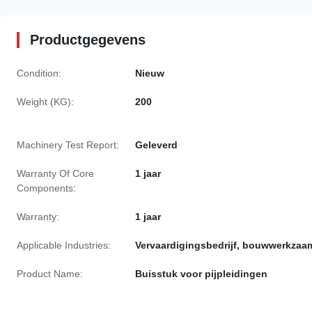
Productgegevens
Condition:
Nieuw
Weight (KG):
200
Machinery Test Report:
Geleverd
Warranty Of Core
1 jaar
Components:
Warranty:
1 jaar
Applicable Industries:
Vervaardigingsbedrijf, bouwwerkza
Product Name:
Buisstuk voor pijpleidingen