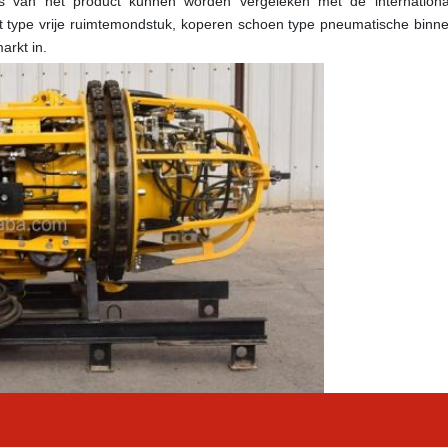
es van het product kunnen worden vergeleken met de internationale
type vrije ruimte
mondstuk
, koperen schoen type pneumatische binn
arkt in.