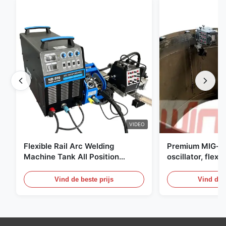
VIDEO
Flexible Rail Arc Welding
Premium MIG-s
Machine Tank All Position
oscillator, flexi
Construction Machinery Welder
digitaal bedien
drukvaten
Vind de beste prijs
Vind de b