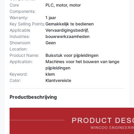
Core
PLC, motor, motor
Components:
Warranty:
1 jaar
Key Selling Points:
Gemakkelijk te bedienen
Applicable
Vervaardigingsbedrijf,
Industries:
bouwwerkzaamheden
Showroom
Geen
Location:
Product Name:
Buisstuk voor pijpleidingen
Application:
Machines voor het bouwen van lange
pijpleidingen
Keyword:
klem
Color:
Klantvereiste
Productbeschrijving