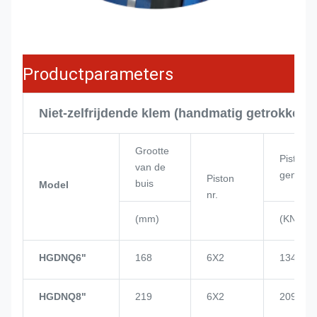
Productparameters
Niet-zelfrijdende klem (handmatig getrokken)
Grootte
Pistonv
van de
gen
Piston
buis
Model
nr.
(mm)
(KN)
HGDNQ6"
168
6X2
134
HGDNQ8"
219
6X2
209