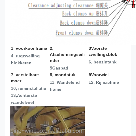
1, voorkooi frame
2, 
3Voorste 
Afschermingscili
zwellingsblok
4, rugzwelling 
nder
6, benzintank
blokkeren
5Gaspad
7, verstelbare 
8, mondstuk
9Voorwiel
moer
11, Wandelend 
12, Rijmachine
10, reminstallatie
frame
13,
Achterste 
wandelwiel