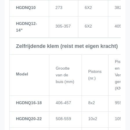
HGDNQ10
273
6X2
382
HGDNQ12-
305-357
6X2
405
14"
Zelfrijdende klem (reist met eigen kracht)
Piston
Grootte
en
Pistons
Model
van de
Vermo
(nr.)
buis (mm)
gen
(KN)
HGDNQ16-18
406-457
8x2
959
HGDNQ20-22
508-559
10x2
1057