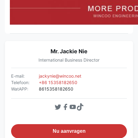
Mr. Jackie Nie
International Business Director
E-mail:
jackynie@wincoo.net
Telefoon:
+86 15358182650
WatAPP:
8615358182650
Nu aanvragen