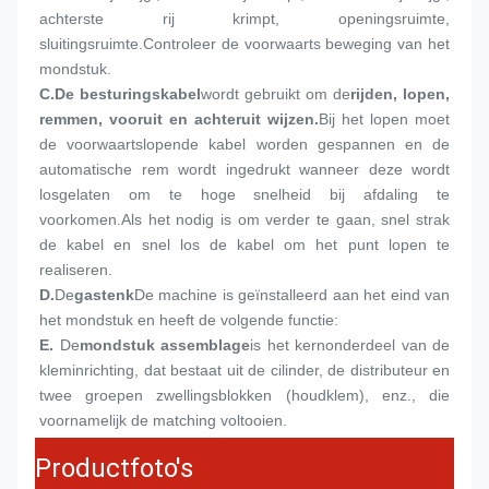
achterste rij krimpt, openingsruimte, 
sluitingsruimte.Controleer de voorwaarts beweging van het 
mondstuk.
C.
De besturingskabel
wordt gebruikt om de
rijden, lopen, 
remmen, vooruit en achteruit wijzen.
Bij het lopen moet 
de voorwaartslopende kabel worden gespannen en de 
automatische rem wordt ingedrukt wanneer deze wordt 
losgelaten om te hoge snelheid bij afdaling te 
voorkomen.Als het nodig is om verder te gaan, snel strak 
de kabel en snel los de kabel om het punt lopen te 
realiseren.
D.
De
gastenk
De machine is geïnstalleerd aan het eind van 
het mondstuk en heeft de volgende functie:
E.
De
mondstuk assemblage
is het kernonderdeel van de 
kleminrichting, dat bestaat uit de cilinder, de distributeur en 
twee groepen zwellingsblokken (houdklem), enz., die 
voornamelijk de matching voltooien.
Productfoto's