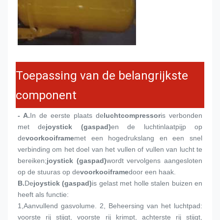
Toepassing van de belangrijkste
component
- A.
In de eerste plaats de
luchtcompressor
is verbonden 
met de
joystick (gaspad)
en de luchtinlaatpijp op 
de
voorkooiframe
met een hogedrukslang en een snel 
verbinding om het doel van het vullen of vullen van lucht te 
bereiken;
joystick (gaspad)
wordt vervolgens aangesloten 
op de stuuras op de
voorkooiframe
door een haak.
B.
De
joystick (gaspad)
is gelast met holle stalen buizen en 
heeft als functie:
1,
Aanvullend gasvolume. 2, Beheersing van het luchtpad: 
voorste rij stijgt, voorste rij krimpt, achterste rij stijgt, 