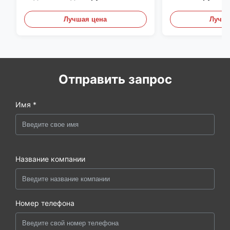
высокой нагрузкой с
роликовые сто
износоустойчивыми
Лучшая цена
Лучша
полиэтиленовыми покрытыми
роликами
Отправить запрос
Имя *
Название компании
Номер телефона