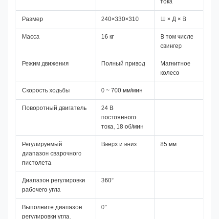
тока
Размер
240×330×310
Ш × Д × В
Масса
16 кг
В том числе
свингер
Режим движения
Полный привод
Магнитное
колесо
Скорость ходьбы
0 ~ 700 мм/мин
Поворотный двигатель
24 В
постоянного
тока, 18 об/мин
Регулируемый
Вверх и вниз
85 мм
диапазон сварочного
пистолета
Диапазон регулировки
360°
рабочего угла
Выполните диапазон
0°
регулировки угла.