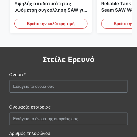
Υψηλής αποδοτικότητας
Reliable Tank Ho
υψόμετρη συγκόλληση SAW για
Seam SAW Weld
την κατασκευή ατσάλινων
for Field Tank 
δεξαμενών
Βρείτε την καλύτερη τιμή
Βρείτε την 
Στείλε Ερευνά
Ονομα *
Ονομασία εταιρείας
Αριθμός τηλεφώνου