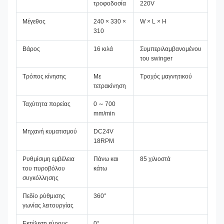
τροφοδοσία
220V
Μέγεθος
240 × 330 ×
W × L × H
310
Βάρος
16 κιλά
Συμπεριλαμβανομένου
του swinger
Τρόπος κίνησης
Με
Τροχός μαγνητικού
τετρακίνηση
Ταχύτητα πορείας
0 ∼ 700
mm/min
Μηχανή κυματισμού
DC24V
18RPM
Ρυθμίσιμη εμβέλεια
Πάνω και
85 χιλιοστά
του πυροβόλου
κάτω
συγκόλλησης
Πεδίο ρύθμισης
360°
γωνίας λειτουργίας
Εκτέλεση εύρους
0°