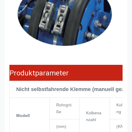
Produktparameter
Nicht selbstfahrende Klemme (manuell gezog
Rohrgrö
Kolbenle
ße
ng
Kolbena
Modell
nzahl
(mm)
(KN)