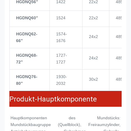
HGDNQ56’’
1422
22x2
4855
HGDNQ60’’
1524
22x2
4855
HGDNQ62-
1574-
24x2
4855
66’’
1676
HGDNQ68-
1727-
24x2
4855
72’’
1727
HGDNQ76-
1930-
30x2
4855
80’’
2032
Produkt-Hauptkomponente
Hauptkomponenten des Mundstücks: 
Mundstückbaugruppe (
Quellblock
), Freiraumzylinder, 