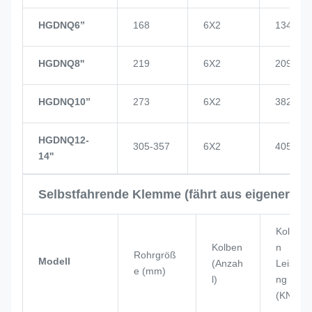
HGDNQ6’’
168
6X2
134
HGDNQ8''
219
6X2
209
HGDNQ10’’
273
6X2
382
HGDNQ12-
305-357
6X2
405
14''
Selbstfahrende Klemme (fährt aus eigener Kra
Kolbe
Kolben
n
Rohrgröß
Modell
(Anzah
Leistu
e (mm)
l)
ng
(KN)