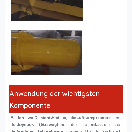
Anwendung der wichtigsten
Komponente
A. Ich weiß nicht.
Erstens, die
Luftkompressor
ist mit 
der
Joystick (Gasweg)
und der Lufteinlassrohr auf 
der
Vorderer Käfigrahmen
mit einem Hochdruckschlauch 