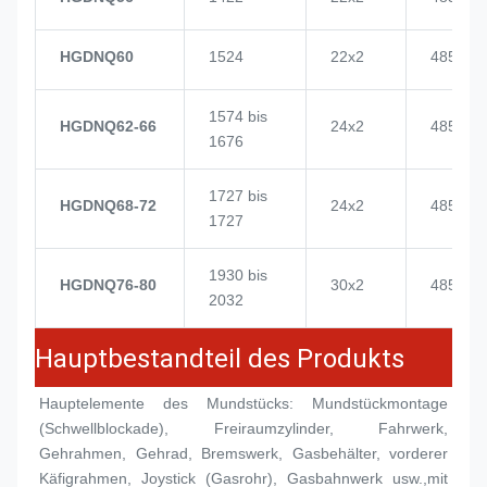
HGDNQ60
1524
22x2
4855
1574 bis
HGDNQ62-66
24x2
4855
1676
1727 bis
HGDNQ68-72
24x2
4855
1727
1930 bis
HGDNQ76-80
30x2
4855
2032
Hauptbestandteil des Produkts
Hauptelemente des Mundstücks: Mundstückmontage 
(
Schwellblockade
), Freiraumzylinder, Fahrwerk, 
Gehrahmen, Gehrad, Bremswerk, Gasbehälter, vorderer 
Käfigrahmen, Joystick (Gasrohr), Gasbahnwerk usw.,mit 