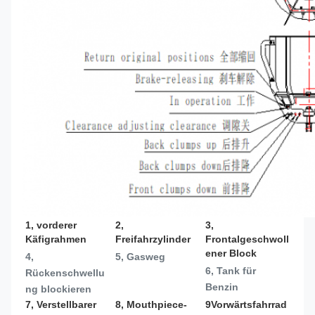
1, vorderer 
2, 
3, 
Käfigrahmen
Freifahrzylinder
Frontalgeschwoll
ener Block
4, 
5, Gasweg
6, Tank für 
Rückenschwellu
Benzin
ng blockieren
7, Verstellbarer 
8, Mouthpiece-
9Vorwärtsfahrrad