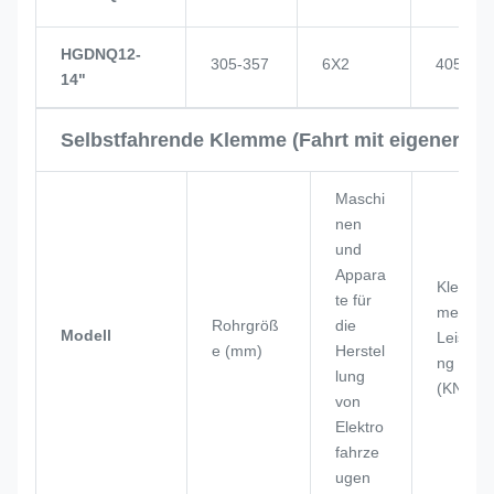
HGDNQ12-
305-357
6X2
405
14"
Selbstfahrende Klemme (Fahrt mit eigener Kra
Maschi
nen
und
Appara
Klem
te für
men
Rohrgröß
die
Modell
Leistu
e (mm)
Herstel
ng
lung
(KN)
von
Elektro
fahrze
ugen