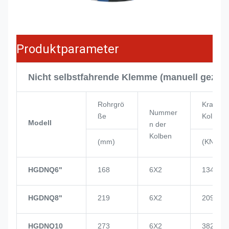
Produktparameter
Nicht selbstfahrende Klemme (manuell gezog
Rohrgrö
Kraft de
Nummer
ße
Kolben
Modell
n der
Kolben
(mm)
(KN)
HGDNQ6"
168
6X2
134
HGDNQ8"
219
6X2
209
HGDNQ10
273
6X2
382