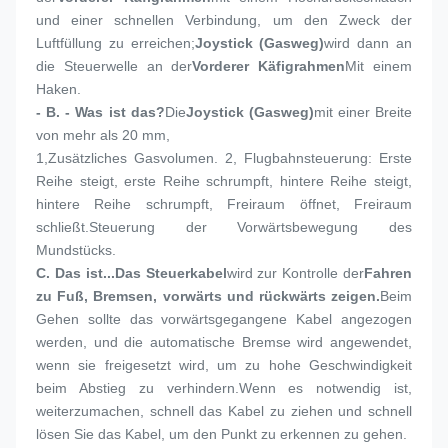
und einer schnellen Verbindung, um den Zweck der 
Luftfüllung zu erreichen;
Joystick (Gasweg)
wird dann an 
die Steuerwelle an der
Vorderer Käfigrahmen
Mit einem 
Haken.
- B. - Was ist das?
Die
Joystick (Gasweg)
mit einer Breite 
von mehr als 20 mm,
1,
Zusätzliches Gasvolumen. 2, Flugbahnsteuerung: Erste 
Reihe steigt, erste Reihe schrumpft, hintere Reihe steigt, 
hintere Reihe schrumpft, Freiraum öffnet, Freiraum 
schließt.Steuerung der Vorwärtsbewegung des 
Mundstücks.
C. Das ist...
Das Steuerkabel
wird zur Kontrolle der
Fahren 
zu Fuß, Bremsen, vorwärts und rückwärts zeigen.
Beim 
Gehen sollte das vorwärtsgegangene Kabel angezogen 
werden, und die automatische Bremse wird angewendet, 
wenn sie freigesetzt wird, um zu hohe Geschwindigkeit 
beim Abstieg zu verhindern.Wenn es notwendig ist, 
weiterzumachen, schnell das Kabel zu ziehen und schnell 
lösen Sie das Kabel, um den Punkt zu erkennen zu gehen.