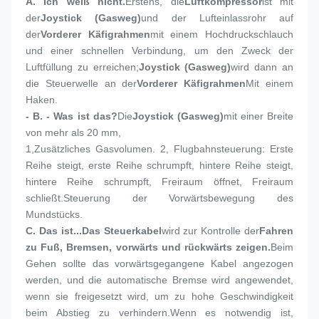
A. Ich weiß nicht.
Erstens, die
Luftkompressor
ist mit 
der
Joystick (Gasweg)
und der Lufteinlassrohr auf 
der
Vorderer Käfigrahmen
mit einem Hochdruckschlauch 
und einer schnellen Verbindung, um den Zweck der 
Luftfüllung zu erreichen;
Joystick (Gasweg)
wird dann an 
die Steuerwelle an der
Vorderer Käfigrahmen
Mit einem 
Haken.
- B. - Was ist das?
Die
Joystick (Gasweg)
mit einer Breite 
von mehr als 20 mm,
1,
Zusätzliches Gasvolumen. 2, Flugbahnsteuerung: Erste 
Reihe steigt, erste Reihe schrumpft, hintere Reihe steigt, 
hintere Reihe schrumpft, Freiraum öffnet, Freiraum 
schließt.Steuerung der Vorwärtsbewegung des 
Mundstücks.
C. Das ist...
Das Steuerkabel
wird zur Kontrolle der
Fahren 
zu Fuß, Bremsen, vorwärts und rückwärts zeigen.
Beim 
Gehen sollte das vorwärtsgegangene Kabel angezogen 
werden, und die automatische Bremse wird angewendet, 
wenn sie freigesetzt wird, um zu hohe Geschwindigkeit 
beim Abstieg zu verhindern.Wenn es notwendig ist, 