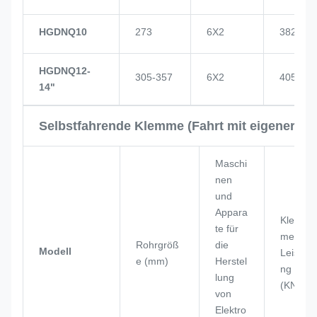
HGDNQ10
273
6X2
382
HGDNQ12-
305-357
6X2
405
14"
Selbstfahrende Klemme (Fahrt mit eigener Kra
Maschi
nen
und
Appara
Klem
te für
men
Rohrgröß
die
Modell
Leistu
e (mm)
Herstel
ng
lung
(KN)
von
Elektro