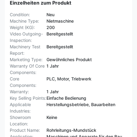
Einzelheiten zum Produkt
Condition:
Neu
Machine Type:
Nietmaschine
Weight (KG):
200
Video Outgoing-
Bereitgestellt
Inspection:
Machinery Test
Bereitgestellt
Report:
Marketing Type:
Gewöhnliches Produkt
Warranty Of Core
1 Jahr
Components:
Core
PLC, Motor, Triebwerk
Components:
Warranty:
1 Jahr
Key Selling Points:
Einfache Bedienung
Applicable
Herstellungsbetriebe, Bauarbeiten
Industries:
Showroom
Keine
Location:
Product Name:
Rohrleitungs-Mundstück
Application:
Maschinen und Apparate für den Bau