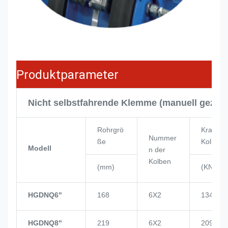
Produktparameter
Nicht selbstfahrende Klemme (manuell gezog
Rohrgrö
Kraft de
Nummer
ße
Kolben
Modell
n der
Kolben
(mm)
(KN)
HGDNQ6"
168
6X2
134
HGDNQ8"
219
6X2
209