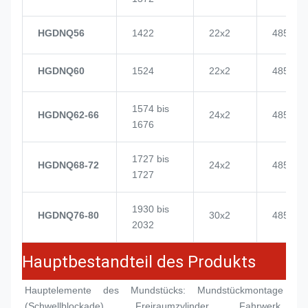
HGDNQ56
1422
22x2
4855
HGDNQ60
1524
22x2
4855
1574 bis
HGDNQ62-66
24x2
4855
1676
1727 bis
HGDNQ68-72
24x2
4855
1727
1930 bis
HGDNQ76-80
30x2
4855
2032
Hauptbestandteil des Produkts
Hauptelemente des Mundstücks: Mundstückmontage 
(
Schwellblockade
), Freiraumzylinder, Fahrwerk, 