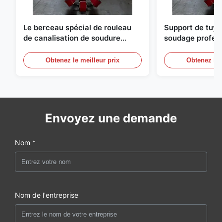
Le berceau spécial de rouleau
Support de tuya
de canalisation de soudure
soudage profess
facile à utiliser pour l'usage
soudeurs de tu
d'atelier de Pipewelder
Obtenez le meilleur prix
Obtenez le 
Envoyez une demande
Nom *
Nom de l'entreprise