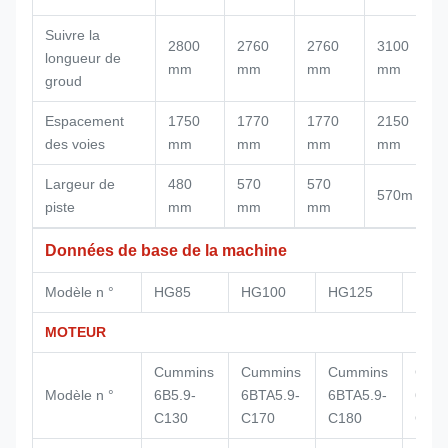
Suivre la
2800
2760
2760
3100
longueur de
mm
mm
mm
mm
groud
Espacement
1750
1770
1770
2150
des voies
mm
mm
mm
mm
Largeur de
480
570
570
570m
piste
mm
mm
mm
Données de base de la machine
Modèle n °
HG85
HG100
HG125
HG1
MOTEUR
Cummins
Cummins
Cummins
Cum
Modèle n °
6B5.9-
6BTA5.9-
6BTA5.9-
6BTA
C130
C170
C180
C20