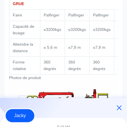
GRUE
Faire
Palfinger
Palfinger
Palfinger
Palfi
Capacité de
≤ 50
≤3200kgs
≤3200kgs
≤3200kgs
levage
kg
Atteindre la
≤ 5,6 m
≤7,8 m
≤7,8 m
≤8m
distance
Forme
360
360
360
360
rotative
degrés
degrés
degrés
degr
Photos de produit
Jacky