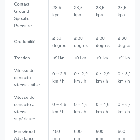
Contact
28,5
28,5
28,5
28,5
Ground
kpa
kpa
kpa
kpa
Specific
Pressure
≤ 30
≤ 30
≤ 30
≤ 30
Gradabilité
degrés
degrés
degrés
degrés
Traction
≤91kn
≤91kn
≤91kn
≤91kn
Vitesse de
0 ~ 2,9
0 ~ 2,9
0 ~ 2,9
0 ~ 3,7
conduite-
km / h
km / h
km / h
km / h
vitesse-faible
Vitesse de
conduite à
0 ~ 4,6
0 ~ 4,6
0 ~ 4,6
0 ~ 6,4
vitesse
km / h
km / h
km / h
km / h
supérieure
Min Groud
450
600
600
600
Advidance
mm
mm
mm
mm