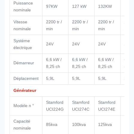
Puissance
97KW
127 kW
132KW
155 
nominale
Vitesse
2200 tr /
2200 tr /
2200 tr /
2200 
nominale
min
min
min
min
Système
24V
24V
24V
24V
électrique
6,6 kW /
6,6 kW /
6,6 kW /
6,6 k
Démarreur
8,25 ch
8,25 ch
8,25 ch
8,25
Déplacement
5,9L
5,9L
5,9L
5,9L
Générateur
Stamford
Stamford
Stamford
Stam
Modèle n °
UCI224G
UCI274C
UCI274E
UCI2
Capacité
85kva
100kva
125kva
160k
nominale