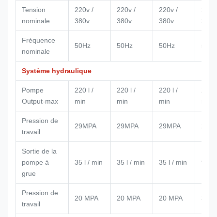
Tension
220v /
220v /
220v /
220v 
nominale
380v
380v
380v
380v
Fréquence
50Hz
50Hz
50Hz
50Hz
nominale
Système hydraulique
Pompe
220 l /
220 l /
220 l /
220 l
Output-max
min
min
min
min
Pression de
29MPA
29MPA
29MPA
29M
travail
Sortie de la
pompe à
35 l / min
35 l / min
35 l / min
90 l 
grue
Pression de
20 MPA
20 MPA
20 MPA
30M
travail