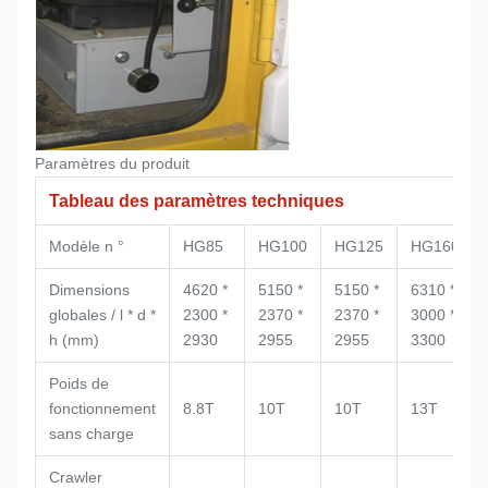
Paramètres du produit
Tableau des paramètres techniques
Modèle n °
HG85
HG100
HG125
HG160
Dimensions
4620 *
5150 *
5150 *
6310 *
globales / l * d *
2300 *
2370 *
2370 *
3000 *
h (mm)
2930
2955
2955
3300
Poids de
fonctionnement
8.8T
10T
10T
13T
sans charge
Crawler