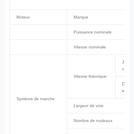
Moteur
Marque
Puissance nominale
Vitesse nominale
Je
chang
Vitesse théorique
Deuxi
e quar
Système de marche
Largeur de voie
Nombre de rouleaux