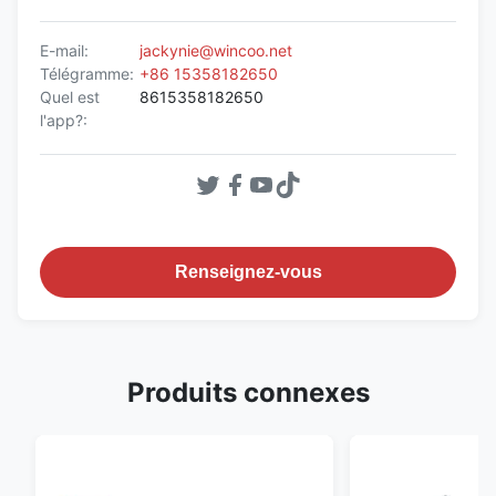
E-mail:
jackynie@wincoo.net
Télégramme:
+86 15358182650
Quel est
8615358182650
l'app?:
Renseignez-vous
Produits connexes