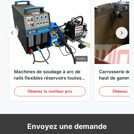
VIDEO
Machines de soudage à arc de
Carrosserie de
rails flexibles réservoirs toutes
haut de gamme a
positions
à oscillateur e
commande numé
Obtenez le meilleur prix
Obtenez le 
récipients sous
Envoyez une demande