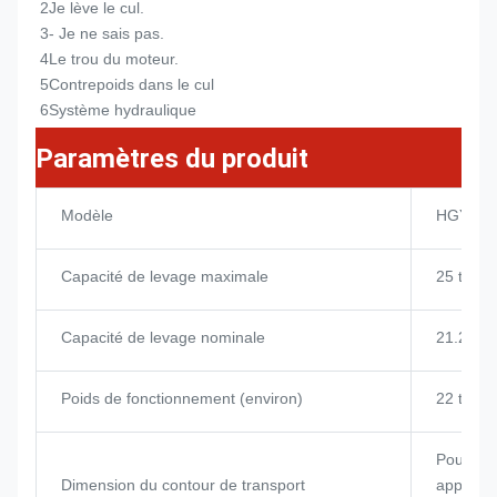
2Je lève le cul.
3- Je ne sais pas.
4Le trou du moteur.
5Contrepoids dans le cul
6Système hydraulique
Paramètres du produit
Modèle
HGY20
Capacité de levage maximale
25 tonn
Capacité de levage nominale
21.25 t
Poids de fonctionnement (environ)
22 tonn
Pour les
Dimension du contour de transport
appareil