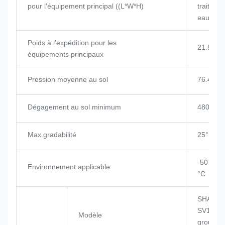
pour l'équipement principal ((L*W*H)
traiteme
eaux us
Poids à l'expédition pour les
21.5t
équipements principaux
Pression moyenne au sol
76.4 KP
Dégagement au sol minimum
480 mm
Max.gradabilité
25°
-50 °C à
Environnement applicable
°C
SHANGC
SV11CB 
Modèle
groupe 