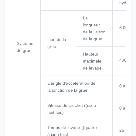
hydrauli
La
longueur
6 000 
de la liaison
de la grue
Lien de la
Système
grue
de grue
Hauteur
4909 m
maximale
de levage
L'angle d'accélération de
0 à 85°
la jonction de la grue
Vitesse du crochet ((six à
0 à 12,0
huit fois)
Temps de levage ((quatre
25 ans
à cinq fois)