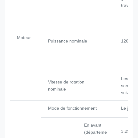
travail
Moteur
Puissance nominale
120 kW
Les roul
Vitesse de rotation
sont les
nominale
suivants
Mode de fonctionnement
Le joysti
En avant
3.29/5.2
(départeme