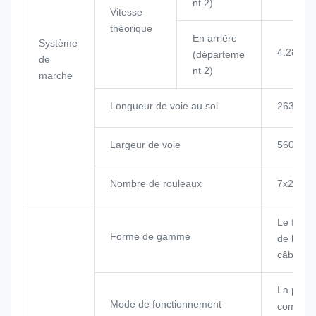
nt 2)
Vitesse
théorique
En arrière
Système
4.28/7.5
(départeme
de
nt 2)
marche
Longueur de voie au sol
2635 m
Largeur de voie
560 mm
Nombre de rouleaux
7x2
Le formu
Forme de gamme
de luffin
câbles de
La poig
Mode de fonctionnement
comman