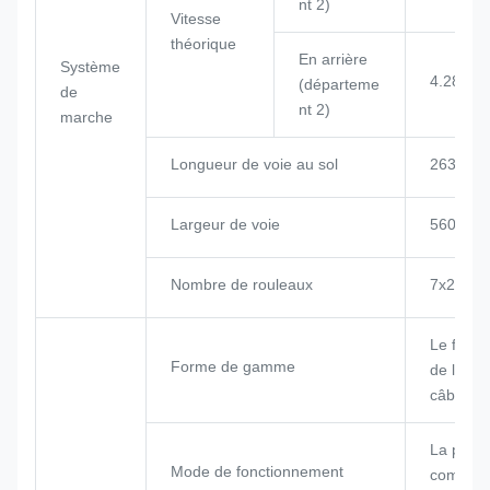
nt 2)
Vitesse
théorique
En arrière
Système
4.28/7.5
(départeme
de
nt 2)
marche
Longueur de voie au sol
2635 m
Largeur de voie
560 mm
Nombre de rouleaux
7x2
Le formu
Forme de gamme
de luffin
câbles de
La poig
Mode de fonctionnement
comman