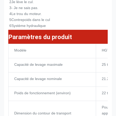
2Je lève le cul.
3- Je ne sais pas.
4Le trou du moteur.
5Contrepoids dans le cul
6Système hydraulique
Paramètres du produit
Modèle
HGY20
Capacité de levage maximale
25 tonn
Capacité de levage nominale
21.25 t
Poids de fonctionnement (environ)
22 tonn
Pour les
Dimension du contour de transport
appareil