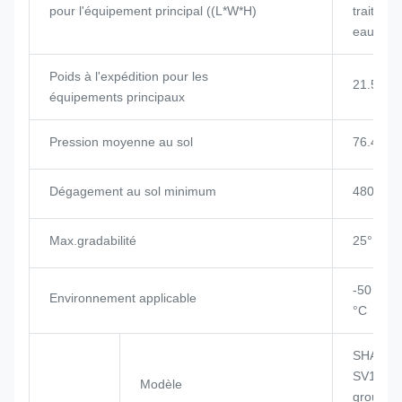
pour l'équipement principal ((L*W*H)
traiteme
eaux us
Poids à l'expédition pour les
21.5t
équipements principaux
Pression moyenne au sol
76.4 KP
Dégagement au sol minimum
480 mm
Max.gradabilité
25°
-50 °C à
Environnement applicable
°C
SHANGC
SV11CB 
Modèle
groupe 