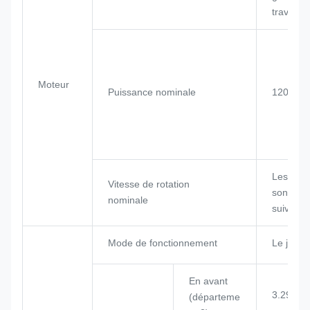
travail
Moteur
Puissance nominale
120 kW
Les roul
Vitesse de rotation
sont les
nominale
suivants
Mode de fonctionnement
Le joysti
En avant
3.29/5.2
(départeme