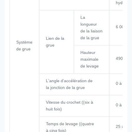
hydrauli
La
longueur
6 000 
de la liaison
de la grue
Lien de la
Système
grue
de grue
Hauteur
4909 m
maximale
de levage
L'angle d'accélération de
0 à 85°
la jonction de la grue
Vitesse du crochet ((six à
0 à 12,0
huit fois)
Temps de levage ((quatre
25 ans
à cinq fois)