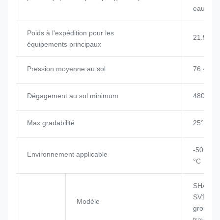
eaux us
Poids à l'expédition pour les
21.5t
équipements principaux
Pression moyenne au sol
76.4 KP
Dégagement au sol minimum
480 mm
Max.gradabilité
25°
-50 °C à
Environnement applicable
°C
SHANGC
SV11CB 
Modèle
groupe 
travail