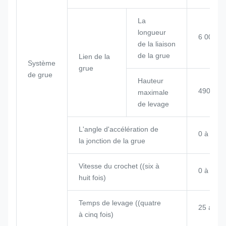
La
longueur
6 000 
de la liaison
de la grue
Lien de la
Système
grue
de grue
Hauteur
4909 m
maximale
de levage
L'angle d'accélération de
0 à 85°
la jonction de la grue
Vitesse du crochet ((six à
0 à 12,0
huit fois)
Temps de levage ((quatre
25 ans
à cinq fois)