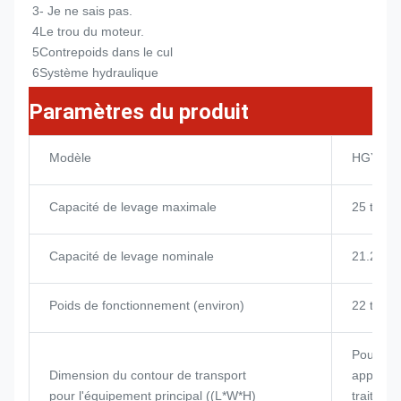
3- Je ne sais pas.
4Le trou du moteur.
5Contrepoids dans le cul
6Système hydraulique
Paramètres du produit
Modèle
HGY20
Capacité de levage maximale
25 tonn
Capacité de levage nominale
21.25 t
Poids de fonctionnement (environ)
22 tonn
Pour les
Dimension du contour de transport
appareil
pour l'équipement principal ((L*W*H)
traiteme