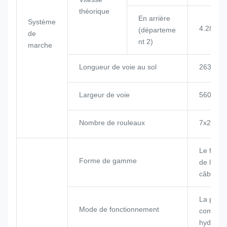
théorique
En arrière
Système
4.28/7.5
(départeme
de
nt 2)
marche
Longueur de voie au sol
2635 m
Largeur de voie
560 mm
Nombre de rouleaux
7x2
Le formu
Forme de gamme
de luffin
câbles de
La poig
Mode de fonctionnement
comman
hydrauli