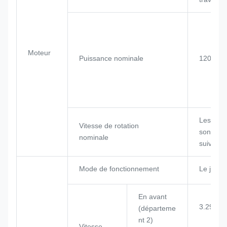
Moteur
Puissance nominale
120 kW
Les roul
Vitesse de rotation
sont les
nominale
suivants
Mode de fonctionnement
Le joysti
En avant
3.29/5.2
(départeme
nt 2)
Vitesse