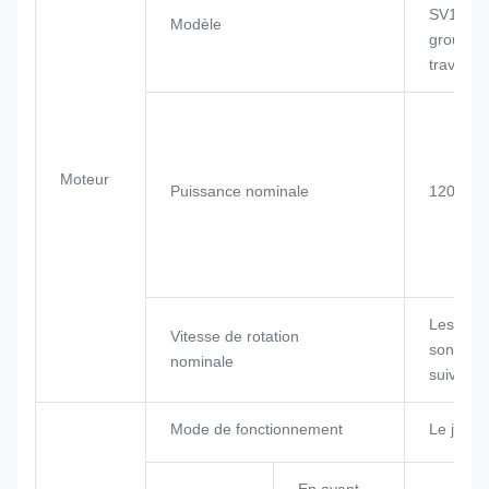
SV11CB 
Modèle
groupe 
travail
Moteur
Puissance nominale
120 kW
Les roul
Vitesse de rotation
sont les
nominale
suivants
Mode de fonctionnement
Le joysti
En avant