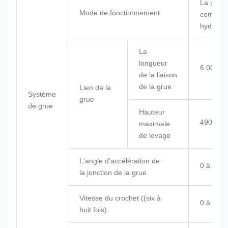
La poig
Mode de fonctionnement
comman
hydrauli
La
longueur
6 000 
de la liaison
de la grue
Lien de la
Système
grue
de grue
Hauteur
4909 m
maximale
de levage
L'angle d'accélération de
0 à 85°
la jonction de la grue
Vitesse du crochet ((six à
0 à 12,0
huit fois)