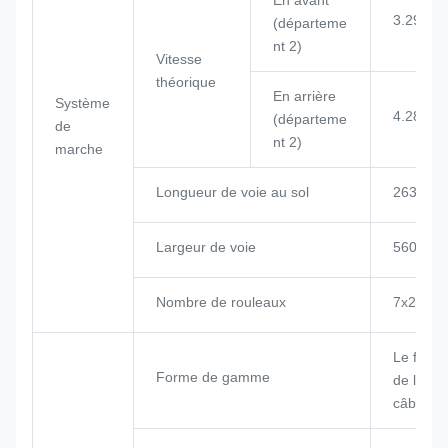
3.29/5.2
(départeme
nt 2)
Vitesse
théorique
En arrière
Système
4.28/7.5
(départeme
de
nt 2)
marche
Longueur de voie au sol
2635 m
Largeur de voie
560 mm
Nombre de rouleaux
7x2
Le formu
Forme de gamme
de luffin
câbles de