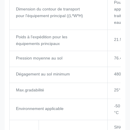
Pour les
Dimension du contour de transport
appareil
pour l'équipement principal ((L*W*H)
traiteme
eaux us
Poids à l'expédition pour les
21.5t
équipements principaux
Pression moyenne au sol
76.4 KP
Dégagement au sol minimum
480 mm
Max.gradabilité
25°
-50 °C à
Environnement applicable
°C
SHANGC