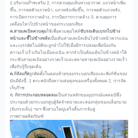
1,
ปริมาณก๊าซเสริม 2, การควบคุมเส้นทางอากาศ: แถวหน้าเพิ่ม
ขึ้น, การหดตัวแถวหน้า, แถวหลังเพิ่มขึ้น, การหดตัวแถวหลัง,
การเปิดการกวาดล้าง, การปิดการกวาดล้าง 3, ควบคุมการ
เคลื่อนไหวไปข้างหน้าของกระบอกเสียง
ค.
สายเคเบิลควบคุม
ใช้เพื่อควบคุมไฟล์
ขับรถเดินเบรกไปข้าง
หน้าและชี้ไปข้างหลัง
เมื่อเดินสายเคเบิลเดินไปข้างหน้าควรแน่น
และเบรกอัตโนมัติจะถูกนำไปใช้เมื่อมีการปล่อยเพื่อป้องกัน
ความเร็วเร็วเกินไปเมื่อลงเนิน หากจำเป็นต้องเดินไปข้างหน้าให้
กระชับสายเคเบิลอย่างรวดเร็วและคลายสายเคเบิลอย่างรวดเร็ว
เพื่อรับรู้ถึงจุดเดิน
ค.
ที่
ถังแก๊ส
ถูกติดตั้งในตอนท้ายของกระบอกเสียงและฟังก์ชั่นของ
มันมีดังนี้: 1 ตระหนักถึงความสมดุลของเครื่องทั้งหมด 2, การจัด
เก็บก๊าซ
ก.
ที่
การประกอบหลอดลม
เป็นส่วนหลักของอุปกรณ์แคลมป์ซึ่ง
ประกอบด้วยกระบอกสูบผู้จัดจำหน่ายและสองกลุ่มของบล็อกบวม
(จับกรงเล็บ) ฯลฯ ซึ่งส่วนใหญ่เสร็จสิ้นการจับคู่
ภาพถ่ายผลิตภัณฑ์