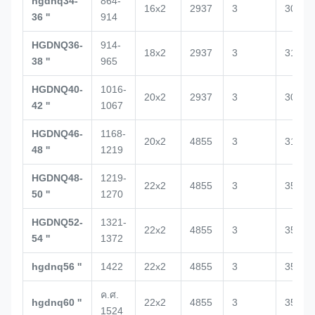
hgdnq34-
864-
16x2
2937
3
3020
36 ''
914
HGDNQ36-
914-
18x2
2937
3
3188
38 ''
965
HGDNQ40-
1016-
20x2
2937
3
3029
42 ''
1067
HGDNQ46-
1168-
20x2
4855
3
3100
48 ''
1219
HGDNQ48-
1219-
22x2
4855
3
3517
50 ''
1270
HGDNQ52-
1321-
22x2
4855
3
3520
54 ''
1372
hgdnq56 ''
1422
22x2
4855
3
3500
ค.ศ.
hgdnq60 ''
22x2
4855
3
3500
1524