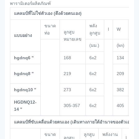
พารามิเตอร์ผลิตภัณฑ์
แคลมป์ที่ไม่ใช่ตัวเอง (ดึงด้วยตนเอง)
ขนาด
พลัง
l
W
ชม
ลูกสูบ
ท่อ
ลูกสูบ
แบบอย่าง
หมายเลข
(มม.)
(kn)
(มม
hgdnq6 ''
168
6x2
134
14
ค.ศ
hgdnq8 ''
219
6x2
209
15
hgdnq10 ''
273
6x2
382
22
HGDNQ12-
305-357
6x2
405
22
14 ''
แคลมป์ที่ขับเคลื่อนด้วยตนเอง (เดินทางภายใต้อำนาจของตัวเอง)
ขนาด
ลูกสูบ
พลังงาน
ลูกสูบ
l