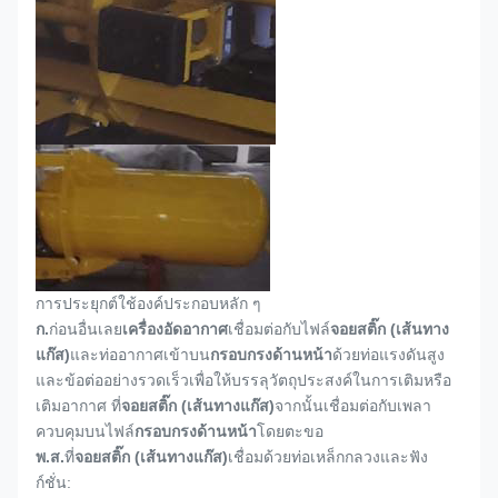
การประยุกต์ใช้องค์ประกอบหลัก ๆ
ก.
ก่อนอื่นเลย
เครื่องอัดอากาศ
เชื่อมต่อกับไฟล์
จอยสติ๊ก (เส้นทาง
แก๊ส)
และท่ออากาศเข้าบน
กรอบกรงด้านหน้า
ด้วยท่อแรงดันสูง
และข้อต่ออย่างรวดเร็วเพื่อให้บรรลุวัตถุประสงค์ในการเติมหรือ
เติมอากาศ ที่
จอยสติ๊ก (เส้นทางแก๊ส)
จากนั้นเชื่อมต่อกับเพลา
ควบคุมบนไฟล์
กรอบกรงด้านหน้า
โดยตะขอ
พ.ส.
ที่
จอยสติ๊ก (เส้นทางแก๊ส)
เชื่อมด้วยท่อเหล็กกลวงและฟัง
ก์ชั่น: