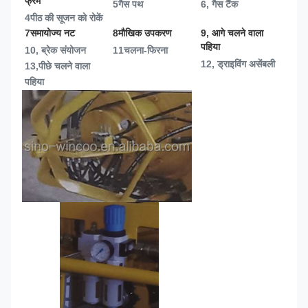
फ्रेम
5गैस पथ
6, गैस टैंक
4पीठ की सूजन को रोकें
7समायोज्य नट
8मौखिक उपकरण
9, आगे चलने वाला 
पहिया
10, ब्रेक संयोजन
11चलना-फिरना
12, ड्राइविंग असेंबली
13,
पीछे चलने वाला 
पहिया