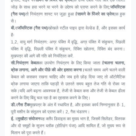
जोड़ के साथ हवा भरने या भरने के उद्देश्य को प्राप्त करने के लिए;
जॉयस्टिक 
(गैस पथ)
तो नियंत्रण शाफ्ट पर जुड़ा हुआ है
सामने के पिंजरे का फ्रेम
एक हुक 
से।
बी.
द
जॉयस्टिक (गैस पथ)
खोखले स्टील पाइप द्वारा वेल्डेड है, और इसका कार्य 
हैः
1,
2, वायु मार्ग नियंत्रण: अग्र पंक्ति में वृद्धि, अग्र पंक्ति में संकुचन, पिछली 
पंक्ति में वृद्धि, पिछली पंक्ति में संकुचन, रिक्ति खोलना, रिक्ति बंद करना।
मुखपत्र की आगे की गति को नियंत्रित करें.
सी.
नियंत्रण केबल
का उपयोग नियंत्रण के लिए किया जाता है
चलना चलना, 
ब्रेक लगाना, आगे और पीछे की ओर इशारा करना।
चलते समय आगे चलने वाली 
केबल को कसकर रखना चाहिए और जब इसे छोड़ दिया जाए तो ऑटोमैटिक 
ब्रेक लगाया जाएगा ताकि पहाड़ी से उतरते समय बहुत तेज गति से रोका जा 
सके।यदि आगे बढ़ना आवश्यक है, तेजी से केबल कस और तेजी से केबल ढीला 
करने के लिए बिंदु चल रहा है का एहसास करने के लिए।
डी.
द
गैस टैंक
मुखपत्र के अंत में स्थापित है, और इसका कार्य निम्नानुसार हैः 1, 
पूरी मशीन के संतुलन को प्राप्त करें। 2, गैस भंडारण।
ई.
द
मुखौटा संयोजन
यह क्लैंप डिवाइस का मुख्य भाग है, जिसमें सिलेंडर, वितरक 
और दो समूहों के सूजन ब्लॉक (होल्डिंग पंजा) आदि शामिल हैं, जो मुख्य रूप से 
मिलान को पूरा करते हैं।