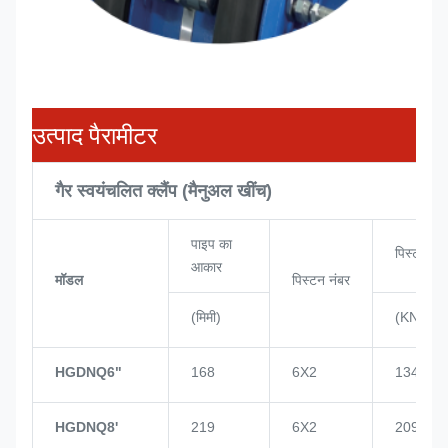
उत्पाद पैरामीटर
गैर स्वयंचलित क्लैंप (मैनुअल खींच)
पाइप का
पिस्टन शक
आकार
मॉडल
पिस्टन नंबर
(मिमी)
(KN)
HGDNQ6"
168
6X2
134
HGDNQ8'
219
6X2
209