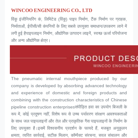
WINCOO ENGINEERING CO., LTD
विंकू इंजीनियरिंग कं, लिमिटेड (विंकू) पाइप निर्माण, टैंक निर्माण पर ग्राहक, 
निर्माताओं, ईपीसी/सी कंपनियों के लिए सबसे उपयुक्त समाधान/उपकरण लाने में 
लगी हुई हैपाइपलाइन निर्माण, औद्योगिक उत्पादन लाइनें, स्वच्छ ऊर्जा परियोजना 
और अन्य औद्योगिक क्षेत्र।
The pneumatic internal mouthpiece produced by our 
company is developed by absorbing advanced technology 
and experience of domestic and foreign products and 
combining with the construction characteristics of Chinese 
pipeline construction enterprisesसंपीड़ित हवा का उपयोग बिजली के 
रूप में, कोई प्रदूषण नहीं, विशेष रूप से उच्च पर्यावरण संरक्षण आवश्यकताओं 
के साथ जल पाइपलाइनों और तेल और प्राकृतिक गैस पाइपलाइनों के निर्माण के 
लिए उपयुक्त है।इसमें विश्वसनीय प्रदर्शन के फायदे हैं, मजबूत अनुकूलन 
क्षमता, त्वरित कार्रवाई, सटीक मिलान, कॉम्पैक्ट संरचना, सरल संचालन और 