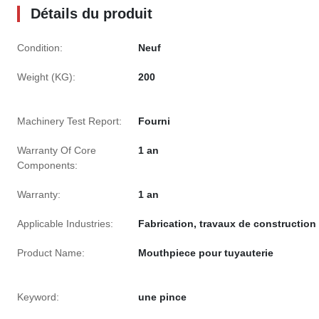
Détails du produit
Condition:
Neuf
Weight (KG):
200
Machinery Test Report:
Fourni
Warranty Of Core
1 an
Components:
Warranty:
1 an
Applicable Industries:
Fabrication, travaux de construction
Product Name:
Mouthpiece pour tuyauterie
Keyword:
une pince