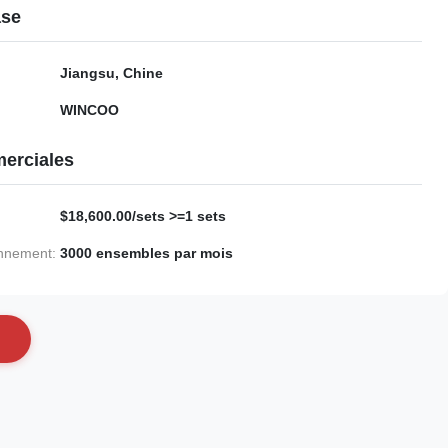
ase
Jiangsu, Chine
WINCOO
erciales
$18,600.00/sets >=1 sets
onnement:
3000 ensembles par mois