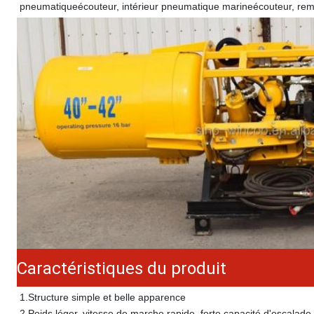
pneumatique
écouteur
, intérieur pneumatique marine
écouteur
, rem
Caractéristiques du produit
1.
Structure simple et belle apparence
2.
Poids léger, vitesse de marche rapide, forte capacité d'escalad