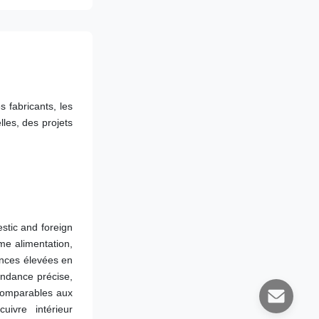
fabricants, les 
les, des projets 
tic and foreign 
e alimentation, 
ences élevées en 
ondance précise, 
comparables aux 
ivre intérieur 