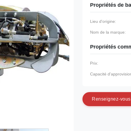
Propriétés de b
Lieu d'origine:
Nom de la marque:
Propriétés comm
Prix:
Capacité d'approvisi
R
e
n
s
e
i
g
n
e
z
-
v
o
u
s