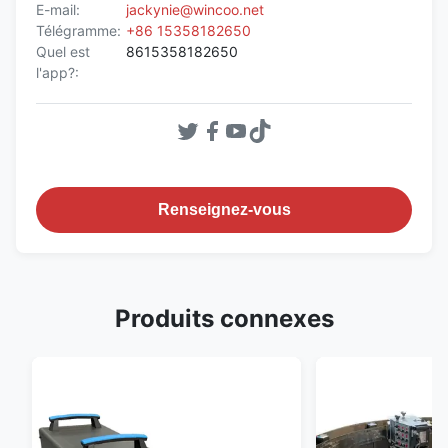
E-mail:
jackynie@wincoo.net
Télégramme:
+86 15358182650
Quel est
8615358182650
l'app?:
Renseignez-vous
Produits connexes