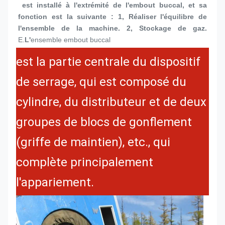
 est installé à l'extrémité de l'embout buccal, et sa 
fonction est la suivante : 1, Réaliser l'équilibre de 
l'ensemble de la machine. 2, Stockage de gaz.
E.
L'
ensemble embout buccal
est la partie centrale du dispositif
de serrage, qui est composé du
cylindre, du distributeur et de deux
groupes de blocs de gonflement
(griffe de maintien), etc., qui
complète principalement
l'appariement.