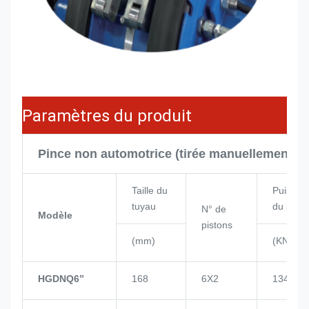
Paramètres du produit
Pince non automotrice (tirée manuellement)
Taille du
Puissan
tuyau
du pisto
N° de
Modèle
pistons
(mm)
(KN)
HGDNQ6’’
168
6X2
134