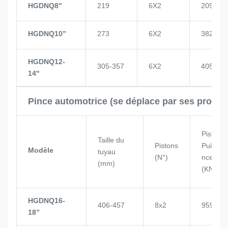
HGDNQ8''
219
6X2
209
HGDNQ10’’
273
6X2
382
HGDNQ12-
305-357
6X2
405
14''
Pince automotrice (se déplace par ses propr
Piston
Taille du
Pistons
Puissa
Modèle
tuyau
(N°)
nce
(mm)
(KN)
HGDNQ16-
406-457
8x2
959
18’’