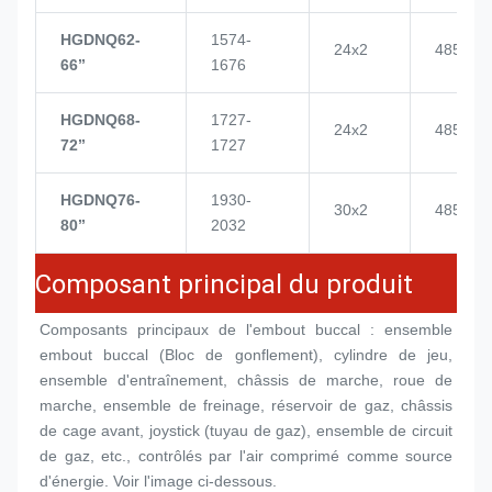
HGDNQ62-
1574-
24x2
4855
66’’
1676
HGDNQ68-
1727-
24x2
4855
72’’
1727
HGDNQ76-
1930-
30x2
4855
80’’
2032
Composant principal du produit
Composants principaux de l'embout buccal : ensemble 
embout buccal (
Bloc de gonflement
), cylindre de jeu, 
ensemble d'entraînement, châssis de marche, roue de 
marche, ensemble de freinage, réservoir de gaz, châssis 
de cage avant, joystick (tuyau de gaz), ensemble de circuit 
de gaz, etc., contrôlés par l'air comprimé comme source 
d'énergie. Voir l'image ci-dessous.