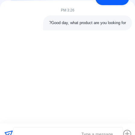
وخطوط الأنابيب، وخطوط...
3:26 PM
روابط سريعة
Good day, what product are you looking for?
الصفحة الرئيسية
منتجات
معلومات عنا
جولة المصنع11
مراقبة الجودة
اتصل بنا
اطلب عرض أسعار
أخبار
القضايا
اتصل بنا
86-025-84677638
jackynie@wincoo.net
حقوق الطبع والنشر © 2024-2026 Wincoo Engineering Co., Ltd.. جميع الحقوق
محفوظة