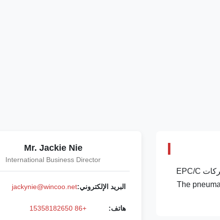
Mr. Jackie Nie
International Business Director
شركة وينكو للهندسةوينكوو هندسة الشركة المحدودة (WINCOO) تعمل في تقديم الحلول/المعدات الأكثر ملاءمة للعميل، والمصنعين، وشركات EPC/C
تاج الصناعي، مشروع الطاقة النظيفة ومجال صناعي آخر. The pneumatic internal
البريد الإلكتروني:
jackynie@wincoo.net
هاتف:
+86 15358182650