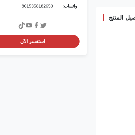
واتساب:
8615358182650
يل المنتج
استفسر الآن