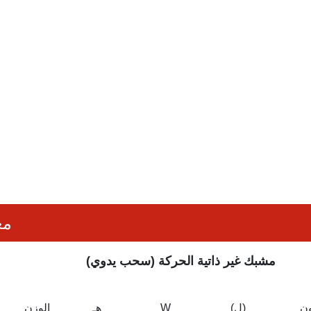
مع
مشبك غير ذاتية الحركة (سحب يدوي)
ون
(ل)
W
هـ
الوزن