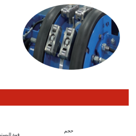
حجم
قوة البست