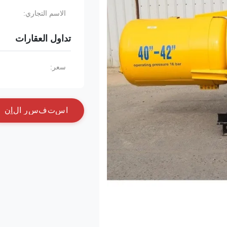
الاسم التجاري:
تداول العقارات
سعر:
ا
س
ت
ف
س
ر
ا
ل
آ
ن