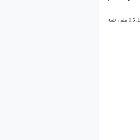
من التصنيع إلى التثبيت والتشغيل، يتم تنفيذ الآلة بأكملها بدقة وفقا للمعايير والعمليات الوطنية،التأكد من أن كمية عدم المواءمة ودقة تعديل الفراغ داخل 0.5 ملم ، تلبية 