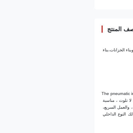
ف المنتج
وينكوو هندسة الشركة المحدودة (WINCOO) تعمل في تقديم الحلول/المعدات الأكثر ملاءمة للعميل، والمصنعين، وشركات EPC/C على تصنيع الأنابيب، وبناء الخزانات،بناء 
The pneumatic i
products and combining with the construction characteristics of Chinese pipeline construction enterprisesاستخدام الهواء المضغوط كطاقة ، لا تلوث ، مناسبة 
بشكل خاص لبناء خطوط أنابيب المياه وأنابيب النفط والغاز الطبيعي مع متطلبات عالية لحماية البيئة.لديها مزايا الأداء الموثوق به، قابلية التكيف القوية، والعمل السريع، 
والمطابقة الدقيقة، والهيكل المدمج، والتشغيل البسيط وتعديل الحرية الدقيقة.يمكن مقارنة نوعية المنتج وأدائه بالمنتجات الدولية المماثلة، بما في ذلك النوع الداخلي 