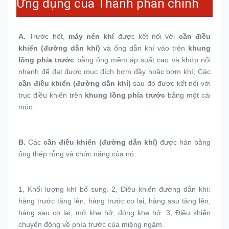
Ứng dụng của Thành phần chính
A.
 Trước hết, 
máy nén khí
 được kết nối với 
cần điều 
khiển (đường dẫn khí)
 và ống dẫn khí vào trên 
khung 
lồng phía trước
 bằng ống mềm áp suất cao và khớp nối 
nhanh để đạt được mục đích bơm đầy hoặc bơm khí; Các 
cần điều khiển (đường dẫn khí)
 sau đó được kết nối với 
trục điều khiển trên 
khung lồng phía trước
 bằng một cái 
móc.
B. 
Các 
cần điều khiển (đường dẫn khí)
 được hàn bằng 
ống thép rỗng và chức năng của nó:
1, 
Khối lượng khí bổ sung. 2, Điều khiển đường dẫn khí: 
hàng trước tăng lên, hàng trước co lại, hàng sau tăng lên, 
hàng sau co lại, mở khe hở, đóng khe hở. 3, Điều khiển 
chuyển động về phía trước của miệng ngậm.