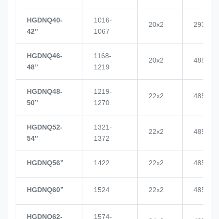
HGDNQ40-
1016-
20x2
2937
42’’
1067
HGDNQ46-
1168-
20x2
4855
48’’
1219
HGDNQ48-
1219-
22x2
4855
50’’
1270
HGDNQ52-
1321-
22x2
4855
54’’
1372
HGDNQ56’’
1422
22x2
4855
HGDNQ60’’
1524
22x2
4855
HGDNQ62-
1574-