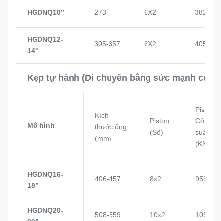
HGDNQ10’’
273
6X2
382
HGDNQ12-
305-357
6X2
405
14''
Kẹp tự hành (Di chuyển bằng sức mạnh của c
Piston
Kích
Piston
Công
Mô hình
thước ống
(Số)
suất
(mm)
(KN)
HGDNQ16-
406-457
8x2
959
18’’
HGDNQ20-
508-559
10x2
1057