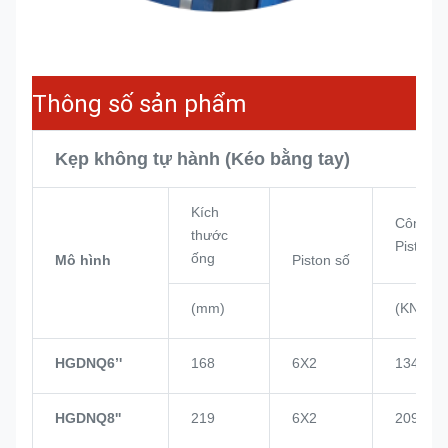
Thông số sản phẩm
Kẹp không tự hành (Kéo bằng tay)
Kích
Công su
thước
Piston
ống
Mô hình
Piston số
(mm)
(KN)
HGDNQ6’'
168
6X2
134
HGDNQ8''
219
6X2
209