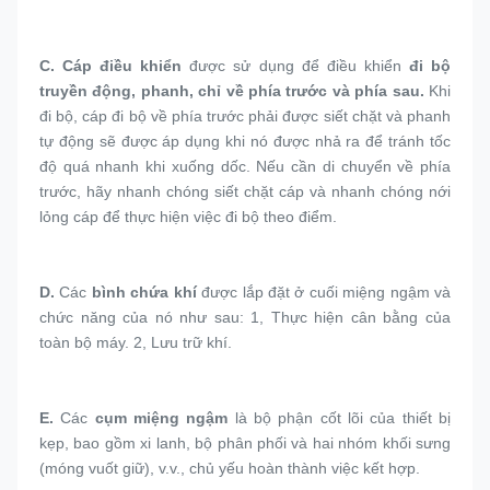
C. 
Cáp điều khiển
 được sử dụng để điều khiển 
đi bộ 
truyền động, phanh, chỉ về phía trước và phía sau.
 Khi 
đi bộ, cáp đi bộ về phía trước phải được siết chặt và phanh 
tự động sẽ được áp dụng khi nó được nhả ra để tránh tốc 
độ quá nhanh khi xuống dốc. Nếu cần di chuyển về phía 
trước, hãy nhanh chóng siết chặt cáp và nhanh chóng nới 
lỏng cáp để thực hiện việc đi bộ theo điểm.
D. 
Các 
bình chứa khí
 được lắp đặt ở cuối miệng ngậm và 
chức năng của nó như sau: 1, Thực hiện cân bằng của 
toàn bộ máy. 2, Lưu trữ khí.
E.
Các 
cụm miệng ngậm
 là bộ phận cốt lõi của thiết bị 
kẹp, bao gồm xi lanh, bộ phân phối và hai nhóm khối sưng 
(móng vuốt giữ), v.v., chủ yếu hoàn thành việc kết hợp.