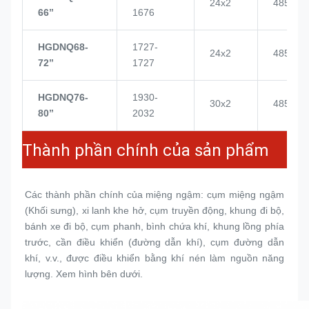
24x2
4855
66’’
1676
HGDNQ68-
1727-
24x2
4855
72’’
1727
HGDNQ76-
1930-
30x2
4855
80’’
2032
Thành phần chính của sản phẩm
Các thành phần chính của miệng ngậm: cụm miệng ngậm 
(
Khối sưng
), xi lanh khe hở, cụm truyền động, khung đi bộ, 
bánh xe đi bộ, cụm phanh, bình chứa khí, khung lồng phía 
trước, cần điều khiển (đường dẫn khí), cụm đường dẫn 
khí, v.v., được điều khiển bằng khí nén làm nguồn năng 
lượng. Xem hình bên dưới.