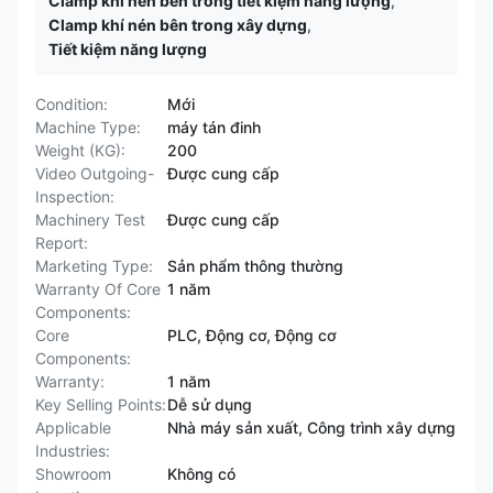
Clamp khí nén bên trong tiết kiệm năng lượng
,
Clamp khí nén bên trong xây dựng
,
Tiết kiệm năng lượng
Condition:
Mới
Machine Type:
máy tán đinh
Weight (KG):
200
Video Outgoing-
Được cung cấp
Inspection:
Machinery Test
Được cung cấp
Report:
Marketing Type:
Sản phẩm thông thường
Warranty Of Core
1 năm
Components:
Core
PLC, Động cơ, Động cơ
Components:
Warranty:
1 năm
Key Selling Points:
Dễ sử dụng
Applicable
Nhà máy sản xuất, Công trình xây dựng
Industries:
Showroom
Không có