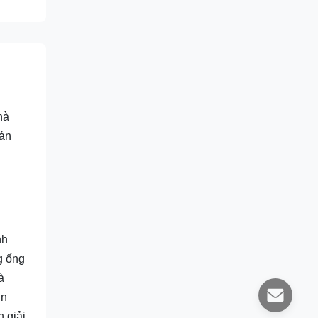
hà
 án
nh
g ống
à
in
 giải