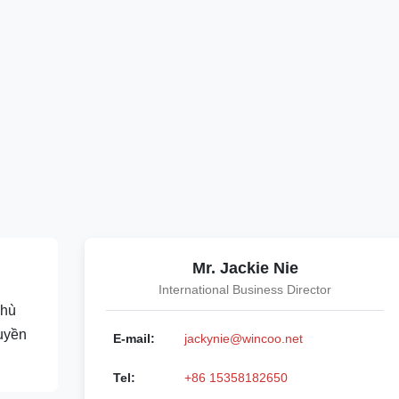
Mr. Jackie Nie
International Business Director
phù
uyền
E-mail:
jackynie@wincoo.net
Tel:
+86 15358182650