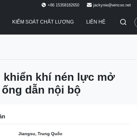
+86 15358182650
jackynie@wincoo.net
KIỂM SOÁT CHẤT LƯỢNG
LIÊN HỆ
 khiển khí nén lực mở
 ống dẫn nội bộ
ản
Jiangsu, Trung Quốc