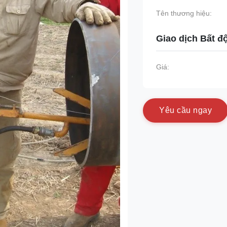
Tên thương hiệu:
Giao dịch Bất đ
Giá:
Y
ê
u
c
ầ
u
n
g
a
y