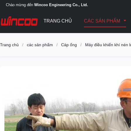
Chào mừng đến
Wincoo Engineering Co., Ltd.
TRANG CHỦ
CÁC SẢN PHẨM
Trang chủ
/
các sản phẩm
/
Cáp ống
/
Máy điều khiển khí nén 