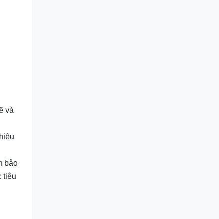
ẽ và
hiệu
m bảo
 tiêu