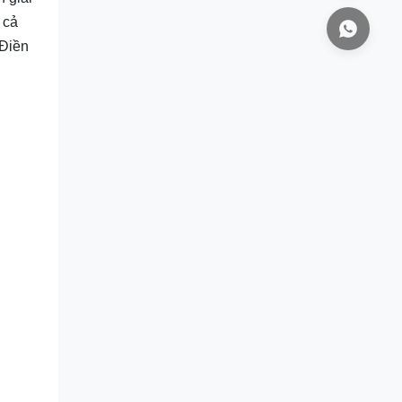
 cả
 Điền