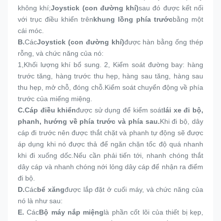
không khí;
Joystick (con đường khí)
sau đó được kết nối 
với trục điều khiển trên
khung lồng phía trước
bằng một 
cái móc.
B.
Các
Joystick (con đường khí)
được hàn bằng ống thép 
rỗng, và chức năng của nó:
1,
Khối lượng khí bổ sung. 2, Kiểm soát đường bay: hàng 
trước tăng, hàng trước thu hẹp, hàng sau tăng, hàng sau 
thu hẹp, mở chỗ, đóng chỗ.Kiểm soát chuyển động về phía 
trước của miếng miệng.
C.
Cáp điều khiển
được sử dụng để kiểm soát
lái xe đi bộ, 
phanh, hướng về phía trước và phía sau.
Khi đi bộ, dây 
cáp đi trước nên được thắt chặt và phanh tự động sẽ được 
áp dụng khi nó được thả để ngăn chặn tốc độ quá nhanh 
khi đi xuống dốc.Nếu cần phải tiến tới, nhanh chóng thắt 
dây cáp và nhanh chóng nới lỏng dây cáp để nhận ra điểm 
đi bộ.
D.
Các
bể xăng
được lắp đặt ở cuối máy, và chức năng của 
nó là như sau:
E.
Các
Bộ máy nắp miệng
là phần cốt lõi của thiết bị kẹp, 