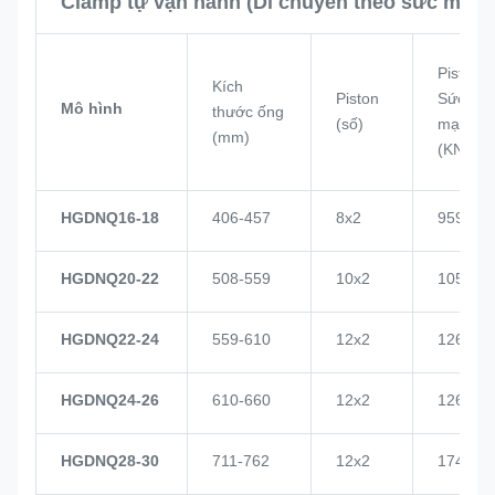
Clamp tự vận hành (Di chuyển theo sức mạnh
Piston
Kích
Piston
Sức
Mô hình
thước ống
(số)
mạnh
(mm)
(KN)
HGDNQ16-18
406-457
8x2
959
HGDNQ20-22
508-559
10x2
1057
HGDNQ22-24
559-610
12x2
1268
HGDNQ24-26
610-660
12x2
1268
HGDNQ28-30
711-762
12x2
1748