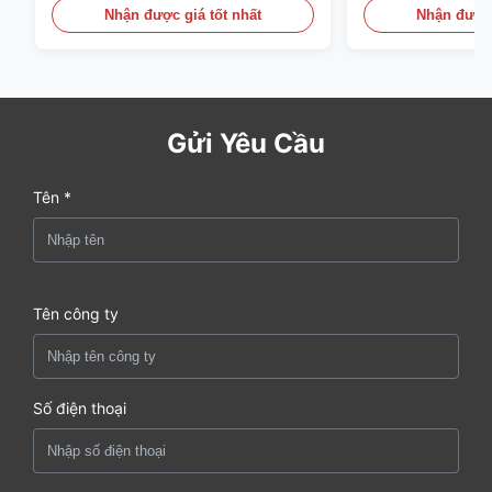
áp suất
Nhận được giá tốt nhất
Nhận được 
Gửi Yêu Cầu
Tên *
Tên công ty
Số điện thoại