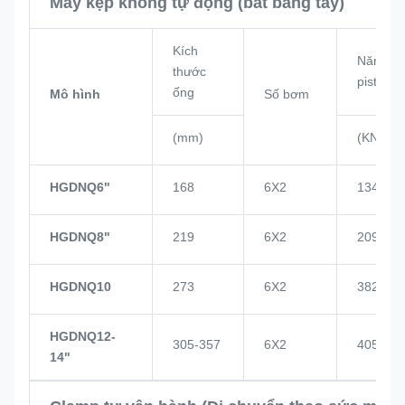
Máy kẹp không tự động (bắt bằng tay)
Kích
Năng lư
thước
piston
ống
Mô hình
Số bơm
(mm)
(KN)
HGDNQ6"
168
6X2
134
HGDNQ8"
219
6X2
209
HGDNQ10
273
6X2
382
HGDNQ12-
305-357
6X2
405
14"