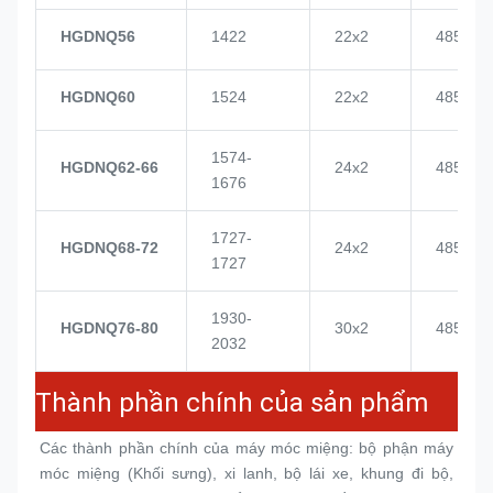
HGDNQ56
1422
22x2
4855
HGDNQ60
1524
22x2
4855
1574-
HGDNQ62-66
24x2
4855
1676
1727-
HGDNQ68-72
24x2
4855
1727
1930-
HGDNQ76-80
30x2
4855
2032
Thành phần chính của sản phẩm
Các thành phần chính của máy móc miệng: bộ phận máy 
móc miệng (
Khối sưng
), xi lanh, bộ lái xe, khung đi bộ, 