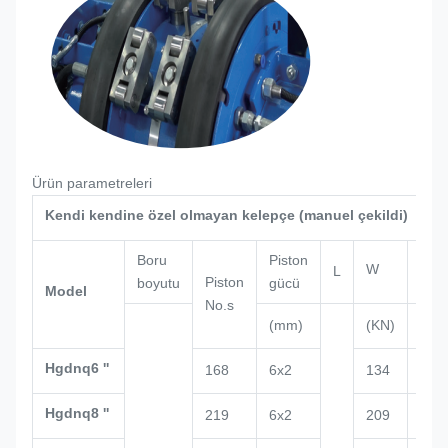
Ürün parametreleri
Kendi kendine özel olmayan kelepçe (manuel çekildi)
Boru
Piston
W
L
H
Piston
boyutu
gücü
Model
No.s
(mm)
(KN)
(mm
Hgdnq6 ''
168
6x2
134
147
Hgdnq8 ''
219
6x2
209
159