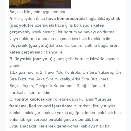
Başlıca bileşenin uygulanması
A.
Her şeyden önce,
hava kompresörü
ile bağlantılı
Joystick
(gaz yolu)
ve üzerindeki hava giriş borusu
ön kafes
çerçevesi
yüksek basınçlı bir hortum ve havayı doldurma
veya doldurma amacına ulaşmak için hızlı bir eklem ile;
.
Joystick (gaz yolu)
daha sonra kontrol şaftına bağlanır
ön
kafes çerçevesi
bir kanca ile.
B.
.
Joystick (gaz yolu)
içi boş çelik boru ve işlevi ile kaynak
yapılır:
1,
Ek gaz hacmi. 2, Hava Yolu Kontrolü: Ön Sıra Yükseliş, Ön
Sıra Büzülme, Arka Sıra Yükseliş, Arka Sıra Büzülmesi,
Boşluk Açma, Gezginlik Kapanması. 3, ağızlığın ileri
hareketini kontrol edin.
C.
Kontrol kablosu
kontrol etmek için kullanılır
Yürüyüş,
frenleme, ileri ve geri işaretleme.
Yürürken, ileri yürüyüş
kablosu sıkılaştırılmalı ve yokuş aşağı giderken çok hızlı hızı
önlemek için serbest bırakıldığında otomatik fren
uygulanacaktır. İlerlemek gerekiyorsa, kabloyu hızlı bir