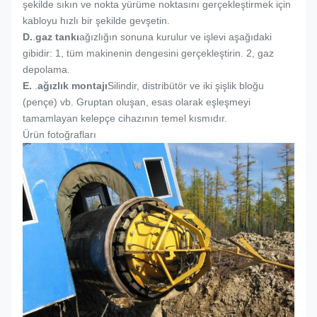
şekilde sıkın ve nokta yürüme noktasını gerçekleştirmek için
kabloyu hızlı bir şekilde gevşetin.
D.
.
gaz tankı
ağızlığın sonuna kurulur ve işlevi aşağıdaki
gibidir: 1, tüm makinenin dengesini gerçekleştirin. 2, gaz
depolama.
E.
.
ağızlık montajı
Silindir, distribütör ve iki şişlik bloğu
(pençe) vb. Gruptan oluşan, esas olarak eşleşmeyi
tamamlayan kelepçe cihazının temel kısmıdır.
Ürün fotoğrafları