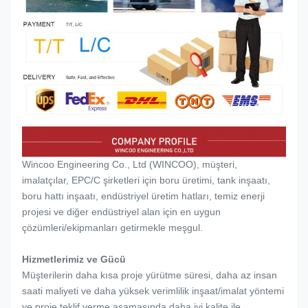
Wincoo Engineering Co., Ltd (WINCOO), müşteri,
imalatçılar, EPC/C şirketleri için boru üretimi, tank inşaatı,
boru hattı inşaatı, endüstriyel üretim hatları, temiz enerji
projesi ve diğer endüstriyel alan için en uygun
çözümleri/ekipmanları getirmekle meşgul.
Hizmetlerimiz ve Gücü
Müşterilerin daha kısa proje yürütme süresi, daha az insan
saati maliyeti ve daha yüksek verimlilik inşaat/imalat yöntemi
ve proje teklif verme aşamasında daha iyi kalite ile