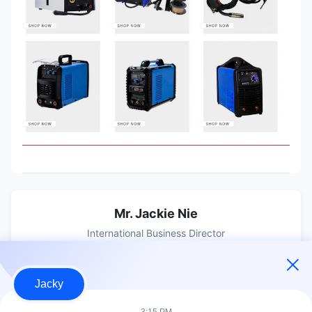
Mr. Jackie Nie
International Business Director
E-posta:
jackynie@wincoo.net
Televizyon:
+86 15358182650
Jacky
Whatsapp:
8615358182650