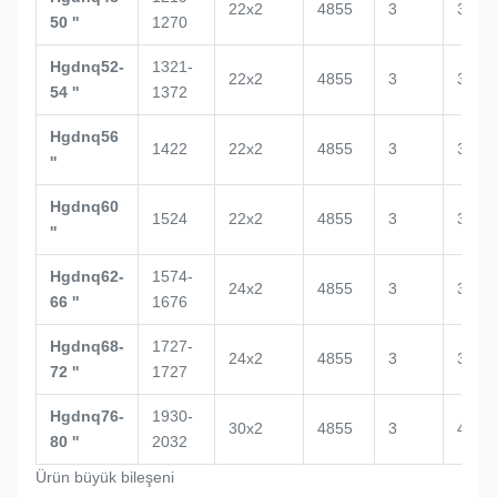
22x2
4855
3
3517
50 ''
1270
Hgdnq52-
1321-
22x2
4855
3
3520
54 ''
1372
Hgdnq56
1422
22x2
4855
3
3500
''
Hgdnq60
1524
22x2
4855
3
3500
''
Hgdnq62-
1574-
24x2
4855
3
3864
66 ''
1676
Hgdnq68-
1727-
24x2
4855
3
3864
72 ''
1727
Hgdnq76-
1930-
30x2
4855
3
4000
80 ''
2032
Ürün büyük bileşeni