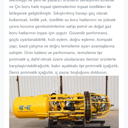
teknolojiyi ve yerli ve yabancı ürünlerin deneyimini emerek
ve Çin boru hattı inşaat işletmelerinin inşaat özellikleri ile
birleşerek geliştirilmiştir. Sıkıştırılmış havayı güç olarak
kullanmak, kirlilik yok, özellikle su boru hatlarının ve yüksek
çevre koruma gereksinimlerine sahip petrol ve doğal gaz
boru hatlarının inşası için uygun. Güvenilir performans,
güçlü uyarlanabilirlik, hızlı eylem, doğru eşleme, kompakt
yapı, basit çalışma ve doğru temizleme ayarı avantajlarına
sahiptir. Ürün kalitesi ve performansı, temizleme tipi
pnömatik iç dahil olmak üzere uluslararası benzer ürünlerle
karşılaştırılabilir
ağızlık
, bakır ayakkabı tipi pnömatik iç
ağızlık
,
Deniz pnömatik iç
ağızlık
, iç pazar boşluğunu doldurun.