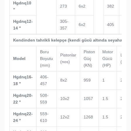
Hgdnq10
273
6x2
382
166
''
Hgdnq12-
305-
6x2
405
175
14 ''
357
Kendinden tahrikli kelepçe (kendi gücü altında seyahat ed
Boru
Piston
Motor
Pistonlar
L
Model
Boyutu
Güç
Gücü
(nos)
(mm)
(mm)
(KN)
(HP)
Hgdnq16-
406-
8x2
959
1
2132
18 ''
457
Hgdnq20-
508-
10x2
1057
1.5
2434
22 ''
559
Hgdnq22-
559-
12x2
1268
1.5
2500
24 ''
610