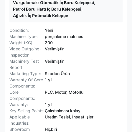
Vurgulamak:
Otomatik İç Boru Kelepçesi
,
Petrol Boru Hattı İç Boru Kelepçesi
,
Ağızlık İç Pnömatik Kelepçe
Condition:
Yeni
Machine Type:
perçinleme makinesi
Weight (KG):
200
Video Outgoing-
Verilmiştir
Inspection:
Machinery Test
Verilmiştir
Report:
Marketing Type:
Sıradan Ürün
Warranty Of Core
1 yıl
Components:
Core
PLC, Motor, Motorlu
Components:
Warranty:
1 yıl
Key Selling Points:
Çalıştırılması kolay
Applicable
Üretim Tesisi, İnşaat işleri
Industries:
Showroom
Hiçbiri