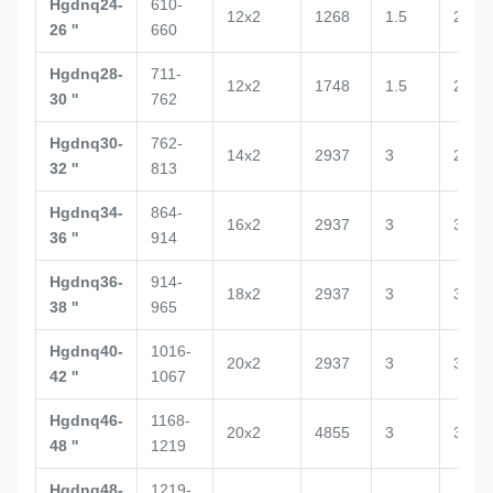
Hgdnq24-
610-
12x2
1268
1.5
2672
26 ''
660
Hgdnq28-
711-
12x2
1748
1.5
2700
30 ''
762
Hgdnq30-
762-
14x2
2937
3
2938
32 ''
813
Hgdnq34-
864-
16x2
2937
3
3020
36 ''
914
Hgdnq36-
914-
18x2
2937
3
3188
38 ''
965
Hgdnq40-
1016-
20x2
2937
3
3029
42 ''
1067
Hgdnq46-
1168-
20x2
4855
3
3100
48 ''
1219
Hgdnq48-
1219-