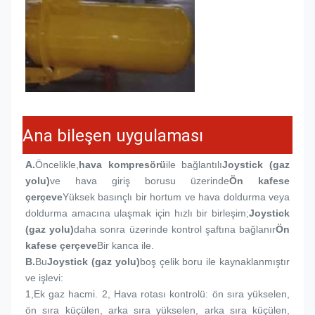
Ana bileşen uygulaması
A.
Öncelikle,
hava kompresörü
ile bağlantılı
Joystick (gaz 
yolu)
ve hava giriş borusu üzerinde
Ön kafese 
çerçeve
Yüksek basınçlı bir hortum ve hava doldurma veya 
doldurma amacına ulaşmak için hızlı bir birleşim;
Joystick 
(gaz yolu)
daha sonra üzerinde kontrol şaftına bağlanır
Ön 
kafese çerçeve
Bir kanca ile.
B.
Bu
Joystick (gaz yolu)
boş çelik boru ile kaynaklanmıştır 
ve işlevi:
1,
Ek gaz hacmi. 2, Hava rotası kontrolü: ön sıra yükselen, 
ön sıra küçülen, arka sıra yükselen, arka sıra küçülen, 