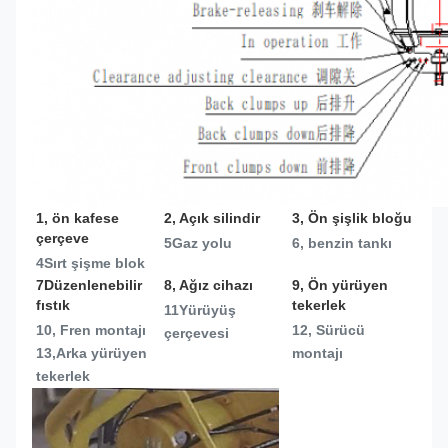
1, ön kafese 
2, Açık silindir
3, Ön şişlik bloğu
çerçeve
5Gaz yolu
6, benzin tankı
4Sırt şişme blok
7Düzenlenebilir 
8, Ağız cihazı
9, Ön yürüyen 
fıstık
tekerlek
11Yürüyüş 
10, Fren montajı
12, Sürücü 
çerçevesi
13,
Arka yürüyen 
montajı
tekerlek