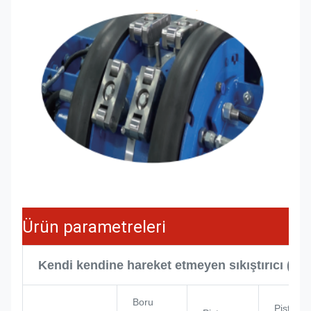
Ürün parametreleri
Kendi kendine hareket etmeyen sıkıştırıcı (El il
Boru
Piston 