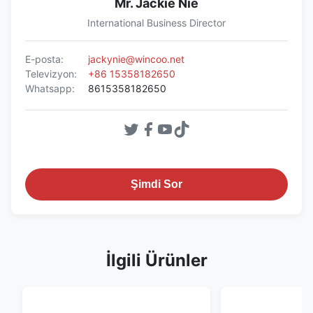
Mr. Jackie Nie
International Business Director
E-posta:
jackynie@wincoo.net
Televizyon:
+86 15358182650
Whatsapp:
8615358182650
Şimdi Sor
İlgili Ürünler