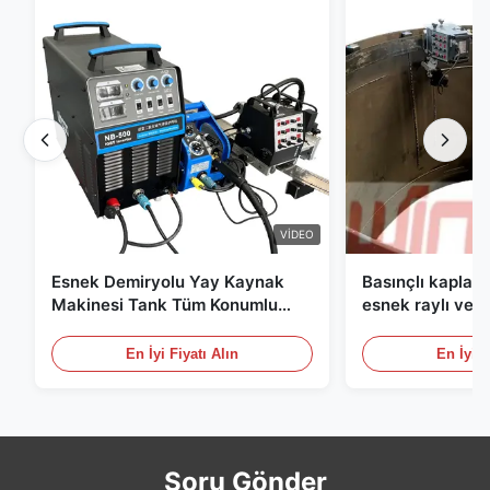
VIDEO
Esnek Demiryolu Yay Kaynak
Basınçlı kaplar 
Makinesi Tank Tüm Konumlu
esnek raylı ve di
İnşaat Makineleri Kaynakçı
paneli olan pr
arabası
En İyi Fiyatı Alın
En İyi F
Soru Gönder