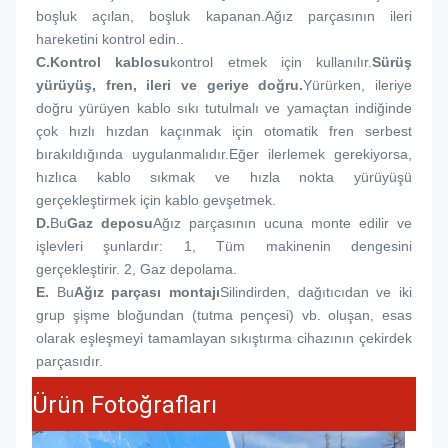
boşluk açılan, boşluk kapanan.Ağız parçasının ileri 
hareketini kontrol edin..
C.
Kontrol kablosu
kontrol etmek için kullanılır.
Sürüş 
yürüyüş, fren, ileri ve geriye doğru.
Yürürken, ileriye 
doğru yürüyen kablo sıkı tutulmalı ve yamaçtan indiğinde 
çok hızlı hızdan kaçınmak için otomatik fren serbest 
bırakıldığında uygulanmalıdır.Eğer ilerlemek gerekiyorsa, 
hızlıca kablo sıkmak ve hızla nokta yürüyüşü 
gerçekleştirmek için kablo gevşetmek.
D.
Bu
Gaz deposu
Ağız parçasının ucuna monte edilir ve 
işlevleri şunlardır: 1, Tüm makinenin dengesini 
gerçekleştirir. 2, Gaz depolama.
E.
Bu
Ağız parçası montajı
Silindirden, dağıtıcıdan ve iki 
grup şişme bloğundan (tutma pençesi) vb. oluşan, esas 
olarak eşleşmeyi tamamlayan sıkıştırma cihazının çekirdek 
parçasıdır.
Ürün Fotoğrafları