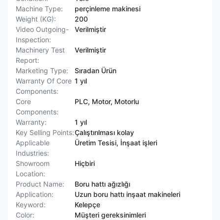
Machine Type:
perçinleme makinesi
Weight (KG):
200
Video Outgoing-
Verilmiştir
Inspection:
Machinery Test
Verilmiştir
Report:
Marketing Type:
Sıradan Ürün
Warranty Of Core
1 yıl
Components:
Core
PLC, Motor, Motorlu
Components:
Warranty:
1 yıl
Key Selling Points:
Çalıştırılması kolay
Applicable
Üretim Tesisi, İnşaat işleri
Industries:
Showroom
Hiçbiri
Location:
Product Name:
Boru hattı ağızlığı
Application:
Uzun boru hattı inşaat makineleri
Keyword:
Kelepçe
Color:
Müşteri gereksinimleri