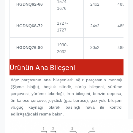
1574-
HGDNQ62-66
24x2
4855
1676
1727-
HGDNQ68-72
24x2
4855
1727
1930-
HGDNQ76-80
30x2
4855
2032
Ürünün Ana Bileşeni
Ağız parçasının ana bileşenleri: ağız parçasının montajı 
(
Şişme bloğu
), boşluk silindir, sürüş bileşeni, yürüme 
çerçevesi, yürüme tekerleği, fren bileşeni, benzin deposu, 
ön kafese çerçeve, joystick (gaz borusu), gaz yolu bileşeni 
vb.güç kaynağı olarak basınçlı hava ile kontrol 
edilirAşağıdaki resme bakın.