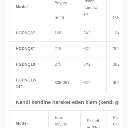
Piston
Boyutu
Model
numaral
arı
(mm)
(KN)
HGDNQ6"
168
6X2
134
HGDNQ8"
219
6X2
209
HGDNQ10
273
6X2
382
HGDNQ12-
305-357
6X2
405
14"
Kendi kendine hareket eden klem (kendi gücüy
Boru
Piston
Pistonl
Model
boyutu
Güç
ar (No)