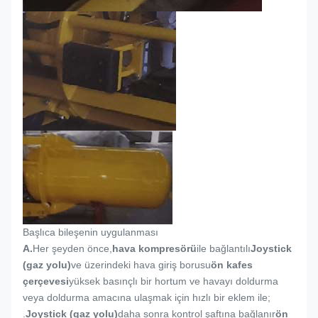
Başlıca bileşenin uygulanması
A.
Her şeyden önce,
hava kompresörü
ile bağlantılı
Joystick
(gaz yolu)
ve üzerindeki hava giriş borusu
ön kafes
çerçevesi
yüksek basınçlı bir hortum ve havayı doldurma
veya doldurma amacına ulaşmak için hızlı bir eklem ile;
.
Joystick (gaz yolu)
daha sonra kontrol şaftına bağlanır
ön