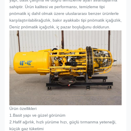
yapı, basit çalışma ve doğru temizleme ayarı avantajlarına
sahiptir. Ürün kalitesi ve performansı, temizleme tipi
pnömatik iç dahil olmak üzere uluslararası benzer ürünlerle
karşılaştırılabilir
ağızlık
, bakır ayakkabı tipi pnömatik iç
ağızlık
,
Deniz pnömatik iç
ağızlık
, iç pazar boşluğunu doldurun.
Ürün özellikleri
1.
Basit yapı ve güzel görünüm
2.
Hafif ağırlık, hızlı yürüme hızı, güçlü tırmanma yeteneği,
küçük gaz tüketimi