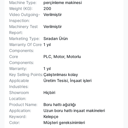
Machine Type:
perçinleme makinesi
Weight (KG):
200
Video Outgoing-
Verilmiştir
Inspection:
Machinery Test
Verilmiştir
Report:
Marketing Type:
Sıradan Ürün
Warranty Of Core
1 yıl
Components:
Core
PLC, Motor, Motorlu
Components:
Warranty:
1 yıl
Key Selling Points:
Çalıştırılması kolay
Applicable
Üretim Tesisi, İnşaat işleri
Industries:
Showroom
Hiçbiri
Location:
Product Name:
Boru hattı ağızlığı
Application:
Uzun boru hattı inşaat makineleri
Keyword:
Kelepçe
Color:
Müşteri gereksinimleri