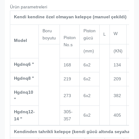
Ürün parametreleri
Kendi kendine özel olmayan kelepçe (manuel çekildi)
Boru
Piston
W
L
H
Piston
boyutu
gücü
Model
No.s
(mm)
(KN)
(mm
Hgdnq6 ''
168
6x2
134
147
Hgdnq8 ''
219
6x2
209
159
Hgdnq10
273
6x2
382
166
''
Hgdnq12-
305-
6x2
405
175
14 ''
357
Kendinden tahrikli kelepçe (kendi gücü altında seyahat ed