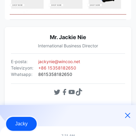
Mr. Jackie Nie
International Business Director
E-posta:
jackynie@wincoo.net
Televizyon:
+86 15358182650
Whatsapp:
8615358182650
Şimdi Sor
Jacky