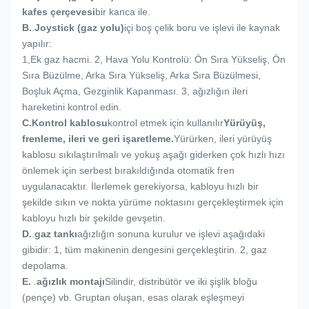
kafes çerçevesi
bir kanca ile.
B.
.
Joystick (gaz yolu)
içi boş çelik boru ve işlevi ile kaynak
yapılır:
1,
Ek gaz hacmi. 2, Hava Yolu Kontrolü: Ön Sıra Yükseliş, Ön
Sıra Büzülme, Arka Sıra Yükseliş, Arka Sıra Büzülmesi,
Boşluk Açma, Gezginlik Kapanması. 3, ağızlığın ileri
hareketini kontrol edin.
C.
Kontrol kablosu
kontrol etmek için kullanılır
Yürüyüş,
frenleme, ileri ve geri işaretleme.
Yürürken, ileri yürüyüş
kablosu sıkılaştırılmalı ve yokuş aşağı giderken çok hızlı hızı
önlemek için serbest bırakıldığında otomatik fren
uygulanacaktır. İlerlemek gerekiyorsa, kabloyu hızlı bir
şekilde sıkın ve nokta yürüme noktasını gerçekleştirmek için
kabloyu hızlı bir şekilde gevşetin.
D.
.
gaz tankı
ağızlığın sonuna kurulur ve işlevi aşağıdaki
gibidir: 1, tüm makinenin dengesini gerçekleştirin. 2, gaz
depolama.
E.
.
ağızlık montajı
Silindir, distribütör ve iki şişlik bloğu
(pençe) vb. Gruptan oluşan, esas olarak eşleşmeyi