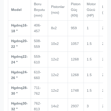
Boru
Piston
Motor
Pistonlar
L
Model
Boyutu
Güç
Gücü
(nos)
(mm)
(mm)
(KN)
(HP)
Hgdnq16-
406-
8x2
959
1
2132
18 ''
457
Hgdnq20-
508-
10x2
1057
1.5
2434
22 ''
559
Hgdnq22-
559-
12x2
1268
1.5
2500
24 ''
610
Hgdnq24-
610-
12x2
1268
1.5
2672
26 ''
660
Hgdnq28-
711-
12x2
1748
1.5
2700
30 ''
762
Hgdnq30-
762-
14x2
2937
3
2938
32 ''
813