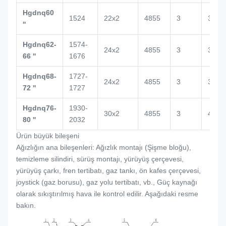
Hgdnq60
1524
22x2
4855
3
3500
''
Hgdnq62-
1574-
24x2
4855
3
3864
66 ''
1676
Hgdnq68-
1727-
24x2
4855
3
3864
72 ''
1727
Hgdnq76-
1930-
30x2
4855
3
4000
80 ''
2032
Ürün büyük bileşeni
Ağızlığın ana bileşenleri: Ağızlık montajı (
Şişme bloğu
),
temizleme silindiri, sürüş montajı, yürüyüş çerçevesi,
yürüyüş çarkı, fren tertibatı, gaz tankı, ön kafes çerçevesi,
joystick (gaz borusu), gaz yolu tertibatı, vb., Güç kaynağı
olarak sıkıştırılmış hava ile kontrol edilir. Aşağıdaki resme
bakın.