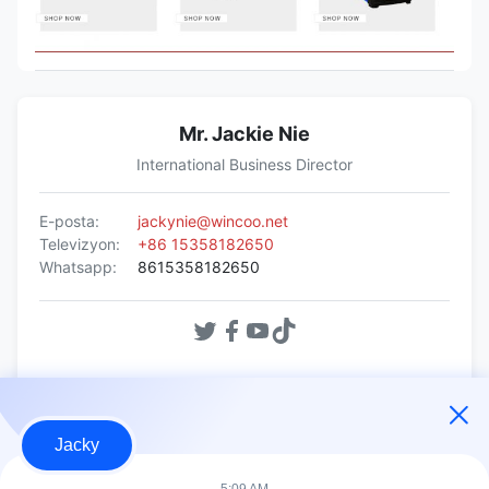
Mr. Jackie Nie
International Business Director
E-posta:
jackynie@wincoo.net
Televizyon:
+86 15358182650
Whatsapp:
8615358182650
Şimdi Sor
Jacky