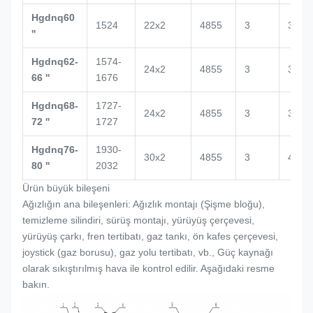
Hgdnq60
1524
22x2
4855
3
3500
''
Hgdnq62-
1574-
24x2
4855
3
3864
66 ''
1676
Hgdnq68-
1727-
24x2
4855
3
3864
72 ''
1727
Hgdnq76-
1930-
30x2
4855
3
4000
80 ''
2032
Ürün büyük bileşeni
Ağızlığın ana bileşenleri: Ağızlık montajı (
Şişme bloğu
),
temizleme silindiri, sürüş montajı, yürüyüş çerçevesi,
yürüyüş çarkı, fren tertibatı, gaz tankı, ön kafes çerçevesi,
joystick (gaz borusu), gaz yolu tertibatı, vb., Güç kaynağı
olarak sıkıştırılmış hava ile kontrol edilir. Aşağıdaki resme
bakın.