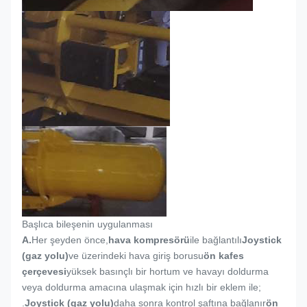
Başlıca bileşenin uygulanması
A.
Her şeyden önce,
hava kompresörü
ile bağlantılı
Joystick
(gaz yolu)
ve üzerindeki hava giriş borusu
ön kafes
çerçevesi
yüksek basınçlı bir hortum ve havayı doldurma
veya doldurma amacına ulaşmak için hızlı bir eklem ile;
.
Joystick (gaz yolu)
daha sonra kontrol şaftına bağlanır
ön