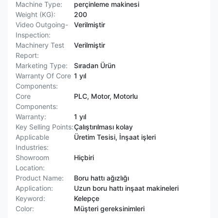
Machine Type:
perçinleme makinesi
Weight (KG):
200
Video Outgoing-
Verilmiştir
Inspection:
Machinery Test
Verilmiştir
Report:
Marketing Type:
Sıradan Ürün
Warranty Of Core
1 yıl
Components:
Core
PLC, Motor, Motorlu
Components:
Warranty:
1 yıl
Key Selling Points:
Çalıştırılması kolay
Applicable
Üretim Tesisi, İnşaat işleri
Industries:
Showroom
Hiçbiri
Location:
Product Name:
Boru hattı ağızlığı
Application:
Uzun boru hattı inşaat makineleri
Keyword:
Kelepçe
Color:
Müşteri gereksinimleri