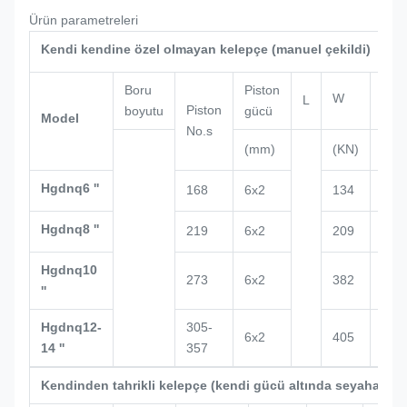
Ürün parametreleri
Kendi kendine özel olmayan kelepçe (manuel çekildi)
Boru
Piston
W
L
H
Piston
boyutu
gücü
Model
No.s
(mm)
(KN)
(mm
Hgdnq6 ''
168
6x2
134
147
Hgdnq8 ''
219
6x2
209
159
Hgdnq10
273
6x2
382
166
''
Hgdnq12-
305-
6x2
405
175
14 ''
357
Kendinden tahrikli kelepçe (kendi gücü altında seyahat ed