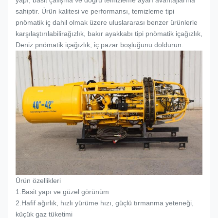
yapı, basit çalışma ve doğru temizleme ayarı avantajlarına
sahiptir. Ürün kalitesi ve performansı, temizleme tipi
pnömatik iç dahil olmak üzere uluslararası benzer ürünlerle
karşılaştırılabilir
ağızlık
, bakır ayakkabı tipi pnömatik iç
ağızlık
,
Deniz pnömatik iç
ağızlık
, iç pazar boşluğunu doldurun.
Ürün özellikleri
1.
Basit yapı ve güzel görünüm
2.
Hafif ağırlık, hızlı yürüme hızı, güçlü tırmanma yeteneği,
küçük gaz tüketimi