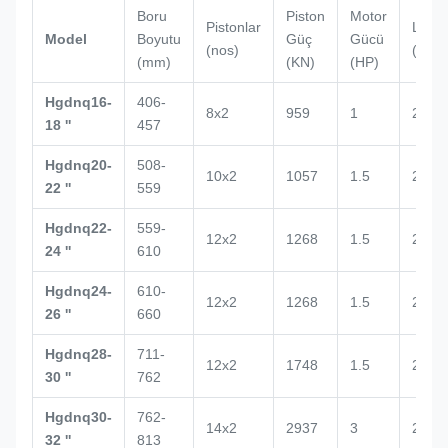
Boru
Piston
Motor
Pistonlar
L
Model
Boyutu
Güç
Gücü
(nos)
(mm)
(mm)
(KN)
(HP)
Hgdnq16-
406-
8x2
959
1
2132
18 ''
457
Hgdnq20-
508-
10x2
1057
1.5
2434
22 ''
559
Hgdnq22-
559-
12x2
1268
1.5
2500
24 ''
610
Hgdnq24-
610-
12x2
1268
1.5
2672
26 ''
660
Hgdnq28-
711-
12x2
1748
1.5
2700
30 ''
762
Hgdnq30-
762-
14x2
2937
3
2938
32 ''
813