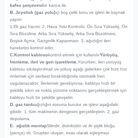
kafes çerçevesi
bir kanca ile.
B.
.
Joystick (gaz yolu)
içi boş çelik boru ve işlevi ile kaynak
yapılır:
1,
Ek gaz hacmi. 2, Hava Yolu Kontrolü: Ön Sıra Yükseliş, Ön
Sıra Büzülme, Arka Sıra Yükseliş, Arka Sıra Büzülmesi,
Boşluk Açma, Gezginlik Kapanması. 3, ağızlığın ileri
hareketini kontrol edin.
C.
Kontrol kablosu
kontrol etmek için kullanılır
Yürüyüş,
frenleme, ileri ve geri işaretleme.
Yürürken, ileri yürüyüş
kablosu sıkılaştırılmalı ve yokuş aşağı giderken çok hızlı hızı
önlemek için serbest bırakıldığında otomatik fren
uygulanacaktır. İlerlemek gerekiyorsa, kabloyu hızlı bir
şekilde sıkın ve nokta yürüme noktasını gerçekleştirmek için
kabloyu hızlı bir şekilde gevşetin.
D.
.
gaz tankı
ağızlığın sonuna kurulur ve işlevi aşağıdaki
gibidir: 1, tüm makinenin dengesini gerçekleştirin. 2, gaz
depolama.
E.
.
ağızlık montajı
Silindir, distribütör ve iki şişlik bloğu
(pençe) vb. Gruptan oluşan, esas olarak eşleşmeyi