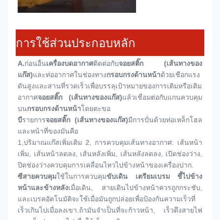
การใช้ส่วนประกอบหลัก
A.
ก่อนอื่น
เครื่องบดอากาศ
ติดต่อกับ
จอยสติ๊ก (เส้นทางของ
แก๊ส)
และท่ออากาศในช่องทาง
กรอบกรงด้านหน้า
ด้วยเชือกแรง
ดันสูงและสานที่รวดเร็วเพื่อบรรลุเป้าหมายของการเติมหรือเติม
อากาศ
จอยสติ๊ก (เส้นทางของแก๊ส)
แล้วเชื่อมต่อกับแกนควบคุม
บน
กรอบกรงด้านหน้า
โดยตะขอ
บี
รายการ
จอยสติ๊ก (เส้นทางของแก๊ส)
มีการปั่นด้วยท่อเหล็กโฮล 
และหน้าที่ของมันคือ
1,
ปริมาณแก๊สเพิ่มเติม 2, การควบคุมเส้นทางอากาศ: เส้นหน้า
เพิ่ม, เส้นหน้าลดลง, เส้นหลังเพิ่ม, เส้นหลังลดลง, เปิดช่องว่าง, 
ปิดช่องว่างควบคุมการเคลื่อนไหวไปข้างหน้าของเครื่องปาก.
ซี
สายควบคุม
ใช้ในการควบคุม
ขับเดิน เตรียมเบรม ชี้ไปข้าง
หน้าและข้างหลัง
เมื่อเดิน, สายเดินไปข้างหน้าควรถูกกระชับ, 
และเบรคอัตโนมัติจะใช้เมื่อมันถูกปล่อยเพื่อป้องกันความเร็วที่
เร็วเกินไปเมื่อลงเขา.ถ้ามันจําเป็นที่จะก้าวหน้า, เร็วดึงสายไฟ