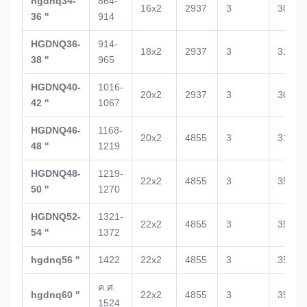
hgdnq34-
864-
16x2
2937
3
3020
36 ''
914
HGDNQ36-
914-
18x2
2937
3
3188
38 ''
965
HGDNQ40-
1016-
20x2
2937
3
3029
42 ''
1067
HGDNQ46-
1168-
20x2
4855
3
3100
48 ''
1219
HGDNQ48-
1219-
22x2
4855
3
3517
50 ''
1270
HGDNQ52-
1321-
22x2
4855
3
3520
54 ''
1372
hgdnq56 ''
1422
22x2
4855
3
3500
ค.ศ.
hgdnq60 ''
22x2
4855
3
3500
1524