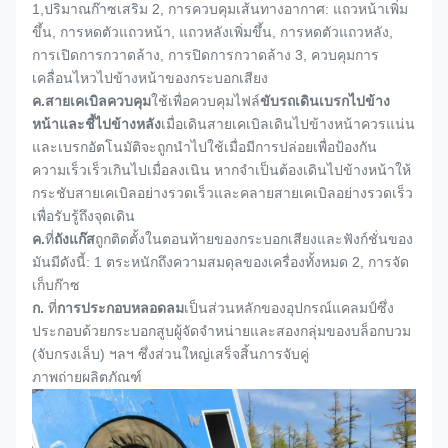
1,
ปริมาณก๊าซเสริม 2, การควบคุมเส้นทางอากาศ: แถวหน้าเพิ่ม
ขึ้น, การหดตัวแถวหน้า, แถวหลังเพิ่มขึ้น, การหดตัวแถวหลัง,
การเปิดการกวาดล้าง, การปิดการกวาดล้าง 3, ควบคุมการ
เคลื่อนไหวไปข้างหน้าของกระบอกเสียง
ค.
สายเคเบิลควบคุม
ใช้เพื่อควบคุมไฟล์
ขับรถเดินเบรกไปข้าง
หน้าและชี้ไปข้างหลัง
เมื่อเดินสายเคเบิลเดินไปข้างหน้าควรแน่น
และเบรกอัตโนมัติจะถูกนำไปใช้เมื่อมีการปล่อยเพื่อป้องกัน
ความเร็วเร็วเกินไปเมื่อลงเนิน หากจำเป็นต้องเดินไปข้างหน้าให้
กระชับสายเคเบิลอย่างรวดเร็วและคลายสายเคเบิลอย่างรวดเร็ว
เพื่อรับรู้ถึงจุดเดิน
ค.
ที่
ถังแก๊ส
ถูกติดตั้งในตอนท้ายของกระบอกเสียงและฟังก์ชั่นของ
มันมีดังนี้: 1 ตระหนักถึงความสมดุลของเครื่องทั้งหมด 2, การจัด
เก็บก๊าซ
ก.
ที่
การประกอบหลอดลม
เป็นส่วนหลักของอุปกรณ์แคลมป์ซึ่ง
ประกอบด้วยกระบอกสูบผู้จัดจำหน่ายและสองกลุ่มของบล็อกบวม
(จับกรงเล็บ) ฯลฯ ซึ่งส่วนใหญ่เสร็จสิ้นการจับคู่
ภาพถ่ายผลิตภัณฑ์