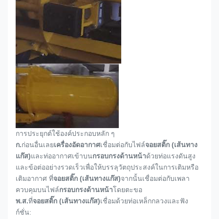
การประยุกต์ใช้องค์ประกอบหลัก ๆ
ก.
ก่อนอื่นเลย
เครื่องอัดอากาศ
เชื่อมต่อกับไฟล์
จอยสติ๊ก (เส้นทาง
แก๊ส)
และท่ออากาศเข้าบน
กรอบกรงด้านหน้า
ด้วยท่อแรงดันสูง
และข้อต่ออย่างรวดเร็วเพื่อให้บรรลุวัตถุประสงค์ในการเติมหรือ
เติมอากาศ ที่
จอยสติ๊ก (เส้นทางแก๊ส)
จากนั้นเชื่อมต่อกับเพลา
ควบคุมบนไฟล์
กรอบกรงด้านหน้า
โดยตะขอ
พ.ส.
ที่
จอยสติ๊ก (เส้นทางแก๊ส)
เชื่อมด้วยท่อเหล็กกลวงและฟัง
ก์ชั่น: