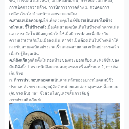
ขึ้น, การหดตัวแถวหน้า, แถวหลังเพิ่มขึ้น, การหดตัวแถวหลัง,
การเปิดการกวาดล้าง, การปิดการกวาดล้าง 3, ควบคุมการ
เคลื่อนไหวไปข้างหน้าของกระบอกเสียง
ค.
สายเคเบิลควบคุม
ใช้เพื่อควบคุมไฟล์
ขับรถเดินเบรกไปข้าง
หน้าและชี้ไปข้างหลัง
เมื่อเดินสายเคเบิลเดินไปข้างหน้าควรแน่น
และเบรกอัตโนมัติจะถูกนำไปใช้เมื่อมีการปล่อยเพื่อป้องกัน
ความเร็วเร็วเกินไปเมื่อลงเนิน หากจำเป็นต้องเดินไปข้างหน้าให้
กระชับสายเคเบิลอย่างรวดเร็วและคลายสายเคเบิลอย่างรวดเร็ว
เพื่อรับรู้ถึงจุดเดิน
ค.
ที่
ถังแก๊ส
ถูกติดตั้งในตอนท้ายของกระบอกเสียงและฟังก์ชั่นของ
มันมีดังนี้: 1 ตระหนักถึงความสมดุลของเครื่องทั้งหมด 2, การจัด
เก็บก๊าซ
ก.
ที่
การประกอบหลอดลม
เป็นส่วนหลักของอุปกรณ์แคลมป์ซึ่ง
ประกอบด้วยกระบอกสูบผู้จัดจำหน่ายและสองกลุ่มของบล็อกบวม
(จับกรงเล็บ) ฯลฯ ซึ่งส่วนใหญ่เสร็จสิ้นการจับคู่
ภาพถ่ายผลิตภัณฑ์