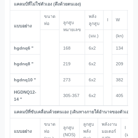
แคลมป์ที่ไม่ใช่ตัวเอง (ดึงด้วยตนเอง)
ขนาด
พลัง
l
W
ชม
ลูกสูบ
ท่อ
ลูกสูบ
แบบอย่าง
หมายเลข
(มม.)
(kn)
(มม
hgdnq6 ''
168
6x2
134
14
ค.ศ
hgdnq8 ''
219
6x2
209
15
hgdnq10 ''
273
6x2
382
22
HGDNQ12-
305-357
6x2
405
22
14 ''
แคลมป์ที่ขับเคลื่อนด้วยตนเอง (เดินทางภายใต้อำนาจของตัวเอง)
ขนาด
ลูกสูบ
พลังงาน
ลูกสูบ
l
แบบอย่าง
ท่อ
พลัง
มอเตอร์
(NOS)
(มม.)