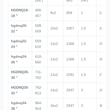
(มม.)
(kn)
(HP)
HGDNQ16-
406-
8x2
959
1
2132
18 ''
457
hgdnq20-
508-
10x2
1057
1.5
2434
22 ''
559
hgdnq22-
559-
12x2
1268
1.5
2500
24 ''
610
hgdnq24-
610-
12x2
1268
1.5
2672
26 ''
660
HGDNQ28-
711-
12x2
2291
1.5
2700
30 ''
762
HGDNQ30-
762-
14x2
2937
3
2938
32 ''
813
hgdnq34-
864-
16x2
2937
3
3020
36 ''
914