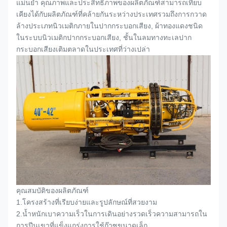
แม่นยำ คุณภาพและประสิทธิภาพของผลิตภัณฑ์สามารถเทียบ
เคียงได้กับผลิตภัณฑ์ที่คล้ายกันระหว่างประเทศรวมถึงการกวาด
ล้างประเภทนิวเมติกภายใน
ปากกระบอกเสียง
, ผ้าทองแดงชนิด
ในระบบนิวเมติก
ปากกระบอกเสียง
, ชั้นในลมทางทะเล
ปาก
กระบอกเสียง
เติมตลาดในประเทศที่ว่างเปล่า
คุณสมบัติของผลิตภัณฑ์
1.
โครงสร้างที่เรียบง่ายและรูปลักษณ์ที่สวยงาม
2.
น้ำหนักเบาความเร็วในการเดินอย่างรวดเร็วความสามารถใน
การปีนเขาที่แข็งแกร่งการใช้ก๊าซขนาดเล็ก