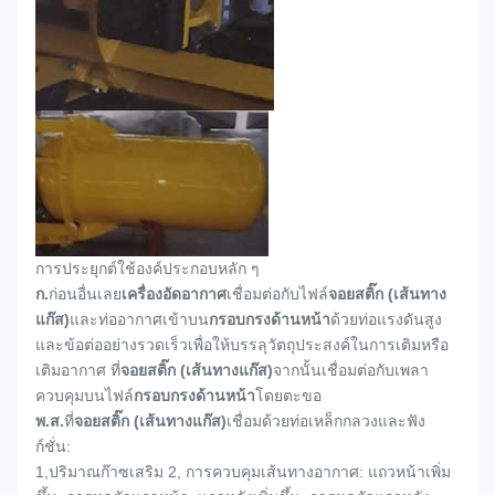
การประยุกต์ใช้องค์ประกอบหลัก ๆ
ก.
ก่อนอื่นเลย
เครื่องอัดอากาศ
เชื่อมต่อกับไฟล์
จอยสติ๊ก (เส้นทาง
แก๊ส)
และท่ออากาศเข้าบน
กรอบกรงด้านหน้า
ด้วยท่อแรงดันสูง
และข้อต่ออย่างรวดเร็วเพื่อให้บรรลุวัตถุประสงค์ในการเติมหรือ
เติมอากาศ ที่
จอยสติ๊ก (เส้นทางแก๊ส)
จากนั้นเชื่อมต่อกับเพลา
ควบคุมบนไฟล์
กรอบกรงด้านหน้า
โดยตะขอ
พ.ส.
ที่
จอยสติ๊ก (เส้นทางแก๊ส)
เชื่อมด้วยท่อเหล็กกลวงและฟัง
ก์ชั่น:
1,
ปริมาณก๊าซเสริม 2, การควบคุมเส้นทางอากาศ: แถวหน้าเพิ่ม