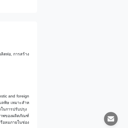
ลิตท่อ, การสร้าง
tic and foreign 
ีมลพิษ เหมาะสําห
รถในการปรับปรุง
ิภาพของผลิตภัณฑ์
ือลมภายใน
ช่อง