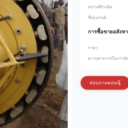
สถานที่กำเนิด:
ชื่อแบรนด์:
การซื้อขายอสังหา
ราคา:
ความสามารถในการจัด
ส
อ
บ
ถ
า
ม
ต
อ
น
น