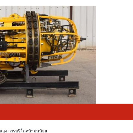
สูง การบริโภคน้ํามันน้อย