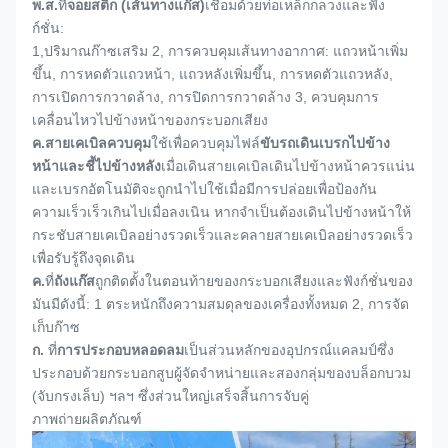
พ.ส.
ที่
จอยสติ๊ก (เส้นทางแก๊ส)
เชื่อมด้วยท่อเหล็กกลวงและฟัง
ก์ชั่น:
1,
ปริมาณก๊าซเสริม 2, การควบคุมเส้นทางอากาศ: แถวหน้าเพิ่ม
ขึ้น, การหดตัวแถวหน้า, แถวหลังเพิ่มขึ้น, การหดตัวแถวหลัง,
การเปิดการกวาดล้าง, การปิดการกวาดล้าง 3, ควบคุมการ
เคลื่อนไหวไปข้างหน้าของกระบอกเสียง
ค.
สายเคเบิลควบคุม
ใช้เพื่อควบคุมไฟล์
ขับรถเดินเบรกไปข้าง
หน้าและชี้ไปข้างหลัง
เมื่อเดินสายเคเบิลเดินไปข้างหน้าควรแน่น
และเบรกอัตโนมัติจะถูกนำไปใช้เมื่อมีการปล่อยเพื่อป้องกัน
ความเร็วเร็วเกินไปเมื่อลงเนิน หากจำเป็นต้องเดินไปข้างหน้าให้
กระชับสายเคเบิลอย่างรวดเร็วและคลายสายเคเบิลอย่างรวดเร็ว
เพื่อรับรู้ถึงจุดเดิน
ค.
ที่
ถังแก๊ส
ถูกติดตั้งในตอนท้ายของกระบอกเสียงและฟังก์ชั่นของ
มันมีดังนี้: 1 ตระหนักถึงความสมดุลของเครื่องทั้งหมด 2, การจัด
เก็บก๊าซ
ก.
ที่
การประกอบหลอดลม
เป็นส่วนหลักของอุปกรณ์แคลมป์ซึ่ง
ประกอบด้วยกระบอกสูบผู้จัดจำหน่ายและสองกลุ่มของบล็อกบวม
(จับกรงเล็บ) ฯลฯ ซึ่งส่วนใหญ่เสร็จสิ้นการจับคู่
ภาพถ่ายผลิตภัณฑ์