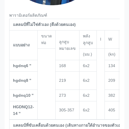
พารามิเตอร์ผลิตภัณฑ์
แคลมป์ที่ไม่ใช่ตัวเอง (ดึงด้วยตนเอง)
ขนาด
พลัง
l
W
ชม
ลูกสูบ
ท่อ
ลูกสูบ
แบบอย่าง
หมายเลข
(มม.)
(kn)
(มม
hgdnq6 ''
168
6x2
134
14
ค.ศ
hgdnq8 ''
219
6x2
209
15
hgdnq10 ''
273
6x2
382
22
HGDNQ12-
305-357
6x2
405
22
14 ''
แคลมป์ที่ขับเคลื่อนด้วยตนเอง (เดินทางภายใต้อำนาจของตัวเอง)