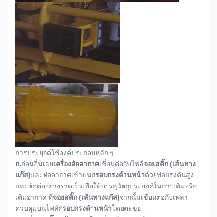
การประยุกต์ใช้องค์ประกอบหลัก ๆ
ก.
ก่อนอื่นเลย
เครื่องอัดอากาศ
เชื่อมต่อกับไฟล์
จอยสติ๊ก (เส้นทาง
แก๊ส)
และท่ออากาศเข้าบน
กรอบกรงด้านหน้า
ด้วยท่อแรงดันสูง
และข้อต่ออย่างรวดเร็วเพื่อให้บรรลุวัตถุประสงค์ในการเติมหรือ
เติมอากาศ ที่
จอยสติ๊ก (เส้นทางแก๊ส)
จากนั้นเชื่อมต่อกับเพลา
ควบคุมบนไฟล์
กรอบกรงด้านหน้า
โดยตะขอ