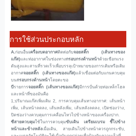
การใช้ส่วนประกอบหลัก
A.
ก่อนอื่น
เครื่องบดอากาศ
ติดต่อกับ
จอยสติ๊ก (เส้นทางของ
แก๊ส)
และท่ออากาศในช่องทาง
กรอบกรงด้านหน้า
ด้วยเชือกแรง
ดันสูงและสานที่รวดเร็วเพื่อบรรลุเป้าหมายของการเติมหรือเติม
อากาศ
จอยสติ๊ก (เส้นทางของแก๊ส)
แล้วเชื่อมต่อกับแกนควบคุม
บน
กรอบกรงด้านหน้า
โดยตะขอ
บี
รายการ
จอยสติ๊ก (เส้นทางของแก๊ส)
มีการปั่นด้วยท่อเหล็กโฮล 
และหน้าที่ของมันคือ
1,
ปริมาณแก๊สเพิ่มเติม 2, การควบคุมเส้นทางอากาศ: เส้นหน้า
เพิ่ม, เส้นหน้าลดลง, เส้นหลังเพิ่ม, เส้นหลังลดลง, เปิดช่องว่าง, 
ปิดช่องว่างควบคุมการเคลื่อนไหวไปข้างหน้าของเครื่องปาก.
ซี
สายควบคุม
ใช้ในการควบคุม
ขับเดิน เตรียมเบรม ชี้ไปข้าง
หน้าและข้างหลัง
เมื่อเดิน, สายเดินไปข้างหน้าควรถูกกระชับ, 
และเบรคอัตโนมัติจะใช้เมื่อมันถูกปล่อยเพื่อป้องกันความเร็วที่