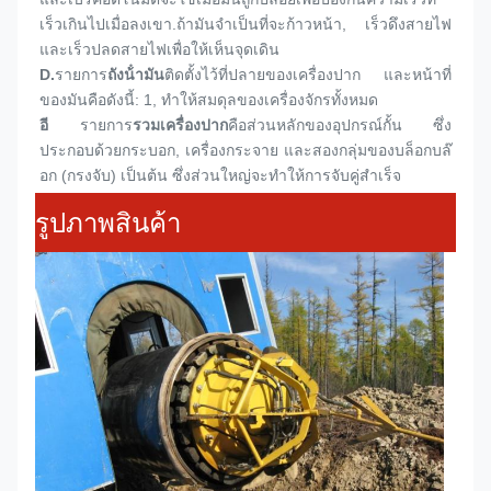
เร็วเกินไปเมื่อลงเขา.ถ้ามันจําเป็นที่จะก้าวหน้า, เร็วดึงสายไฟ
และเร็วปลดสายไฟเพื่อให้เห็นจุดเดิน
D.
รายการ
ถังน้ํามัน
ติดตั้งไว้ที่ปลายของเครื่องปาก และหน้าที่
ของมันคือดังนี้: 1, ทําให้สมดุลของเครื่องจักรทั้งหมด
อี
รายการ
รวมเครื่องปาก
คือส่วนหลักของอุปกรณ์กั้น ซึ่ง
ประกอบด้วยกระบอก, เครื่องกระจาย และสองกลุ่มของบล็อกบล๊
อก (กรงจับ) เป็นต้น ซึ่งส่วนใหญ่จะทําให้การจับคู่สําเร็จ
รูปภาพสินค้า