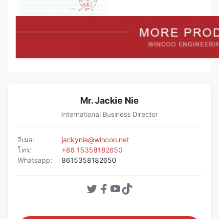
Mr. Jackie Nie
International Business Director
อีเมล:
jackynie@wincoo.net
โทร:
+86 15358182650
Whatsapp:
8615358182650