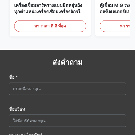
เครื่องเชื่อมอาร์ครางแบบยืดหยุ่นถัง
ตู้เชื่อม MIG ระด
ทุกตำแหน่งเครื่องเชื่อมเครื่องจักรใน
อสซิลเลเตอร์แบบ
งานก่อสร้าง
ควบคุมดิจิตอลสำ
ดัน
หา ราคา ที่ ดี ที่สุด
หา ราคา ที
ส่งคำถาม
ชื่อ *
ชื่อบริษัท
หมายเลขโทรศัพท์