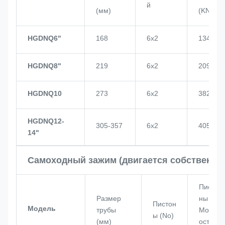
й
(мм)
(KN)
HGDNQ6"
168
6х2
134
HGDNQ8"
219
6х2
209
HGDNQ10
273
6х2
382
HGDNQ12-
305-357
6х2
405
14"
Самоходный зажим (двигается собственно
Писто
Размер
ны
Пистон
Модель
трубы
Мощн
ы (No)
(мм)
ость