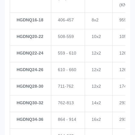
(KN)
HGDNQ16-18
406-457
8х2
959
HGDNQ20-22
508-559
10х2
1057
HGDNQ22-24
559 - 610
12х2
1268
HGDNQ24-26
610 - 660
12х2
1268
HGDNQ28-30
711-762
12х2
1748
HGDNQ30-32
762-813
14х2
2937
HGDNQ34-36
864 - 914
16х2
2937