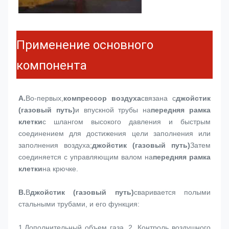
Применение основного
компонента
А.
Во-первых,
компрессор воздуха
связана с
джойстик 
(газовый путь)
и впускной трубы на
передняя рамка 
клетки
с шлангом высокого давления и быстрым 
соединением для достижения цели заполнения или 
заполнения воздуха;
джойстик (газовый путь)
Затем 
соединяется с управляющим валом на
передняя рамка 
клетки
на крючке.
В.
В
джойстик (газовый путь)
сваривается полыми 
стальными трубами, и его функция:
1,
Дополнительный объем газа. 2, Контроль воздушного 