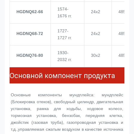
1574-
HGDNQ62-66
24х2
4855
1676 гг.
1727-
HGDNQ68-72
24х2
4855
1727 гг.
1930-
HGDNQ76-80
30х2
4855
2032 гг.
Основной компонент продукта
Основные компоненты мундплейса: мундплейс 
(
Блокировка отеков
), свободный цилиндр, двигательная 
установка, рамка для ходьбы, ходовое колесо, 
тормозная установка, бензобак, передняя клетка, 
джойстик (газовая труба), газопроводная установка и 
т.д.,управляемая сжатым воздухом в качестве источника 