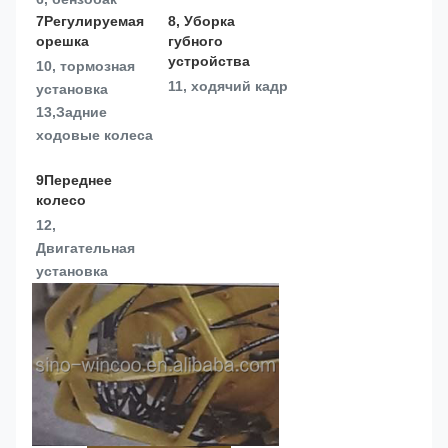
7Регулируемая 
8, Уборка 
орешка
губного 
устройства
10, тормозная 
11, ходячий кадр
установка
13,
Задние 
ходовые колеса
9Переднее 
колесо
12, 
Двигательная 
установка