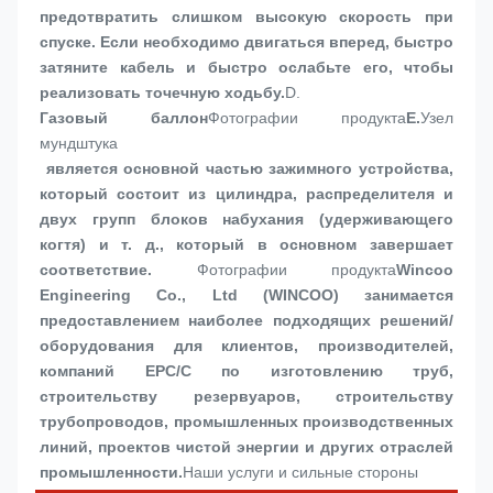
предотвратить слишком высокую скорость при 
спуске. Если необходимо двигаться вперед, быстро 
затяните кабель и быстро ослабьте его, чтобы 
реализовать точечную ходьбу.
D. 
Газовый баллон
Фотографии продукта
E.
Узел 
мундштука
 является основной частью зажимного устройства, 
который состоит из цилиндра, распределителя и 
двух групп блоков набухания (удерживающего 
когтя) и т. д., который в основном завершает 
соответствие.
Фотографии продукта
Wincoo 
Engineering Co., Ltd (WINCOO) занимается 
предоставлением наиболее подходящих решений/
оборудования для клиентов, производителей, 
компаний EPC/C по изготовлению труб, 
строительству резервуаров, строительству 
трубопроводов, промышленных производственных 
линий, проектов чистой энергии и других отраслей 
промышленности.
Наши услуги и сильные стороны