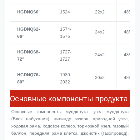
HGDNQ60’’
1524
22x2
4855
HGDNQ62-
1574-
24x2
4855
66’’
1676
HGDNQ68-
1727-
24x2
4855
72’’
1727
HGDNQ76-
1930-
30x2
4855
80’’
2032
Основные компоненты продукта
Основные компоненты мундштука: узел мундштука 
(
Блок набухания
), цилиндр зазора, приводной узел, 
ходовая рама, ходовое колесо, тормозной узел, газовый 
баллон, передняя рама клетки, джойстик (газопровод), 