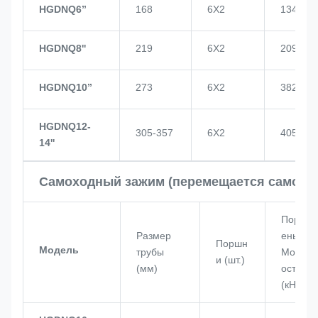
HGDNQ6’’
168
6X2
134
HGDNQ8''
219
6X2
209
HGDNQ10’’
273
6X2
382
HGDNQ12-
305-357
6X2
405
14''
Самоходный зажим (перемещается самост
Порш
Размер
ень
Поршн
Модель
трубы
Мощн
и (шт.)
(мм)
ость
(кН)