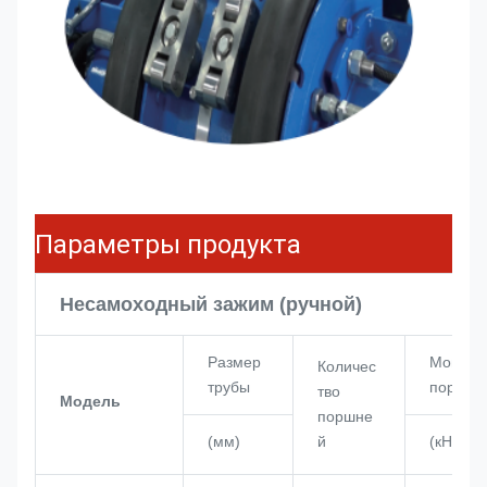
Параметры продукта
Несамоходный зажим (ручной)
Размер
Мощнос
Количес
трубы
поршня
тво
Модель
поршне
(мм)
й
(кН)