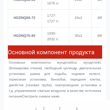
1676 гг.
1727-
HGDNQ68-72
24х2
4855
1727 гг.
1930-
HGDNQ76-80
30х2
4855
2032 гг.
Основной компонент продукта
Основные компоненты мундплейса: мундплейс 
(
Блокировка отеков
), свободный цилиндр, двигательная 
установка, рамка для ходьбы, ходовое колесо, 
тормозная установка, бензобак, передняя клетка, 
джойстик (газовая труба), газопроводная установка и 
т.д.,управляемая сжатым воздухом в качестве источника 
питанияСмотрите снимок ниже.