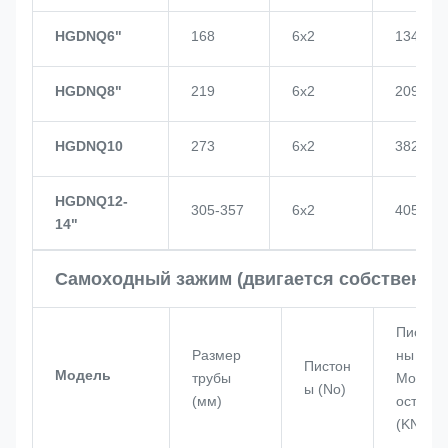
HGDNQ6"
168
6х2
134
HGDNQ8"
219
6х2
209
HGDNQ10
273
6х2
382
HGDNQ12-
305-357
6х2
405
14"
Самоходный зажим (двигается собственно
Писто
Размер
ны
Пистон
Модель
трубы
Мощн
ы (No)
(мм)
ость
(KN)