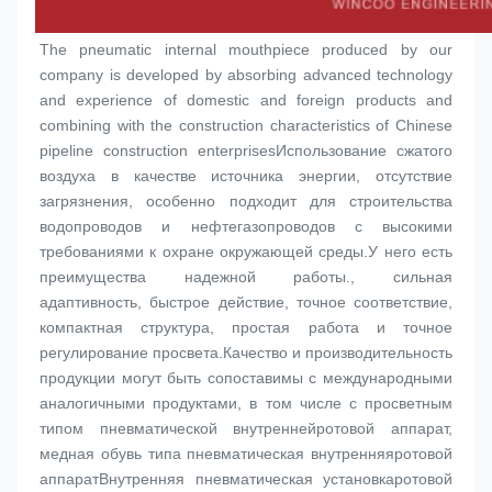
The pneumatic internal mouthpiece produced by our 
company is developed by absorbing advanced technology 
and experience of domestic and foreign products and 
combining with the construction characteristics of Chinese 
pipeline construction enterprisesИспользование сжатого 
воздуха в качестве источника энергии, отсутствие 
загрязнения, особенно подходит для строительства 
водопроводов и нефтегазопроводов с высокими 
требованиями к охране окружающей среды.У него есть 
преимущества надежной работы., сильная 
адаптивность, быстрое действие, точное соответствие, 
компактная структура, простая работа и точное 
регулирование просвета.Качество и производительность 
продукции могут быть сопоставимы с международными 
аналогичными продуктами, в том числе с просветным 
типом пневматической внутренней
ротовой аппарат
, 
медная обувь типа пневматическая внутренняя
ротовой 
аппарат
Внутренняя пневматическая установка
ротовой 