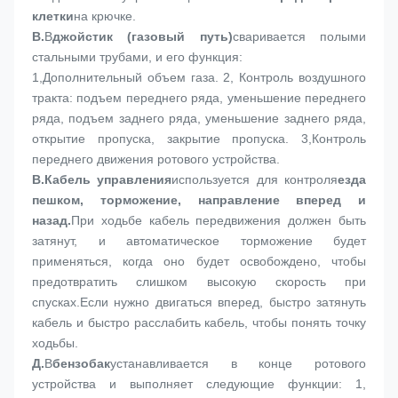
клетки
на крючке.
В.
В
джойстик (газовый путь)
сваривается полыми 
стальными трубами, и его функция:
1,
Дополнительный объем газа. 2, Контроль воздушного 
тракта: подъем переднего ряда, уменьшение переднего 
ряда, подъем заднего ряда, уменьшение заднего ряда, 
открытие пропуска, закрытие пропуска. 3,Контроль 
переднего движения ротового устройства.
В.
Кабель управления
используется для контроля
езда 
пешком, торможение, направление вперед и 
назад.
При ходьбе кабель передвижения должен быть 
затянут, и автоматическое торможение будет 
применяться, когда оно будет освобождено, чтобы 
предотвратить слишком высокую скорость при 
спусках.Если нужно двигаться вперед, быстро затянуть 
кабель и быстро расслабить кабель, чтобы понять точку 
ходьбы.
Д.
В
бензобак
устанавливается в конце ротового 
устройства и выполняет следующие функции: 1, 