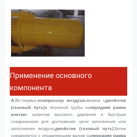
Применение основного
компонента
А.
Во-первых,
компрессор воздуха
связана с
джойстик 
(газовый путь)
и впускной трубы на
передняя рамка 
клетки
с шлангом высокого давления и быстрым 
соединением для достижения цели заполнения или 
заполнения воздуха;
джойстик (газовый путь)
Затем 
соединяется с управляющим валом на
передняя рамка 