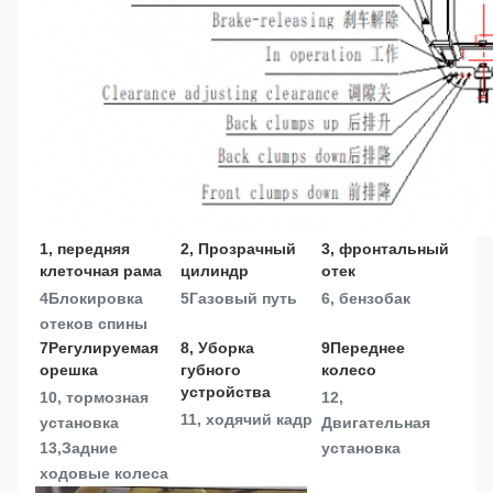
1, передняя 
2, Прозрачный 
3, фронтальный 
клеточная рама
цилиндр
отек
4Блокировка 
5Газовый путь
6, бензобак
отеков спины
7Регулируемая 
8, Уборка 
9Переднее 
орешка
губного 
колесо
устройства
10, тормозная 
12, 
11, ходячий кадр
установка
Двигательная 
13,
Задние 
установка
ходовые колеса