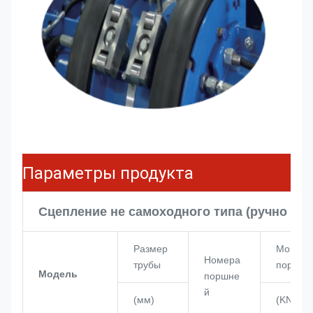
Параметры продукта
Сцепление не самоходного типа (ручно вы
Размер
Мощнос
Номера
трубы
поршня
Модель
поршне
й
(мм)
(KN)