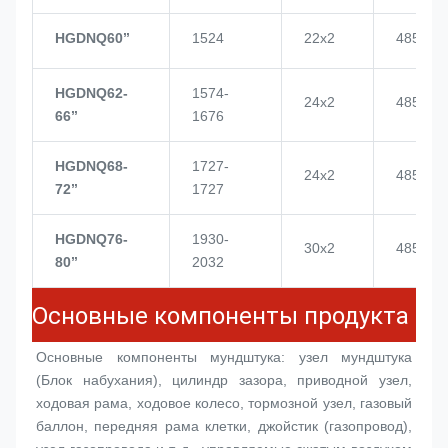
HGDNQ60’’
1524
22x2
4855
HGDNQ62-
1574-
24x2
4855
66’’
1676
HGDNQ68-
1727-
24x2
4855
72’’
1727
HGDNQ76-
1930-
30x2
4855
80’’
2032
Основные компоненты продукта
Основные компоненты мундштука: узел мундштука 
(
Блок набухания
), цилиндр зазора, приводной узел, 
ходовая рама, ходовое колесо, тормозной узел, газовый 
баллон, передняя рама клетки, джойстик (газопровод), 