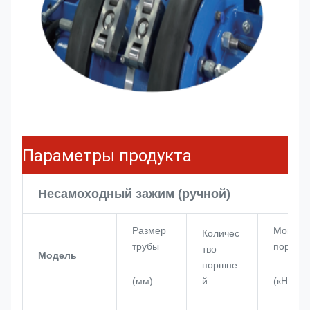
Параметры продукта
Несамоходный зажим (ручной)
Размер
Мощнос
Количес
трубы
поршня
тво
Модель
поршне
(мм)
й
(кН)