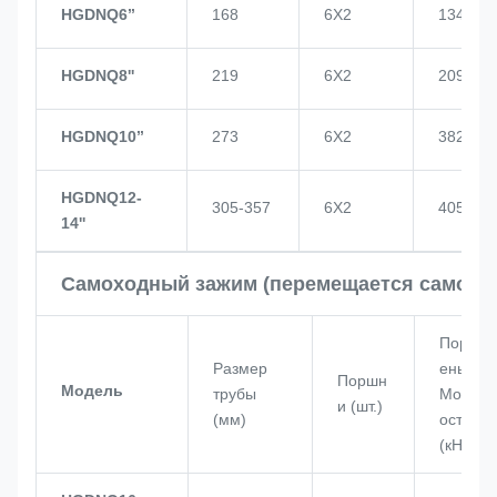
HGDNQ6’’
168
6X2
134
HGDNQ8''
219
6X2
209
HGDNQ10’’
273
6X2
382
HGDNQ12-
305-357
6X2
405
14''
Самоходный зажим (перемещается самост
Порш
Размер
ень
Поршн
Модель
трубы
Мощн
и (шт.)
(мм)
ость
(кН)