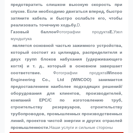
предотвратить слишком высокую скорость при 
спуске. Если необходимо двигаться вперед, быстро 
затяните кабель и быстро ослабьте его, чтобы 
реализовать точечную ходьбу.
D. 
Газовый баллон
Фотографии продукта
E.
Узел 
мундштука
 является основной частью зажимного устройства, 
который состоит из цилиндра, распределителя и 
двух групп блоков набухания (удерживающего 
когтя) и т. д., который в основном завершает 
соответствие.
Фотографии продукта
Wincoo 
Engineering Co., Ltd (WINCOO) занимается 
предоставлением наиболее подходящих решений/
оборудования для клиентов, производителей, 
компаний EPC/C по изготовлению труб, 
строительству резервуаров, строительству 
трубопроводов, промышленных производственных 
линий, проектов чистой энергии и других отраслей 
промышленности.
Наши услуги и сильные стороны