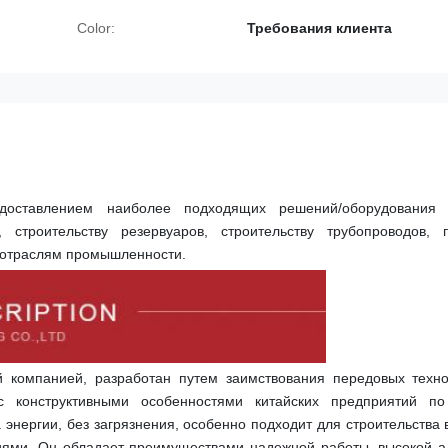
Color:
Требования клиента
доставлением наиболее подходящих решений/оборудования д
 строительству резервуаров, строительству трубопроводов, 
м отраслям промышленности.
 компанией, разработан путем заимствования передовых техно
 конструктивными особенностями китайских предприятий по с
 энергии, без загрязнения, особенно подходит для строительства 
иями. Он обладает преимуществами надежной работы, высокой ад