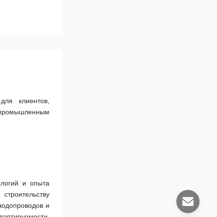
ля клиентов, 
промышленным 
логий и опыта 
троительству 
водопроводов и 
аптируемости, 