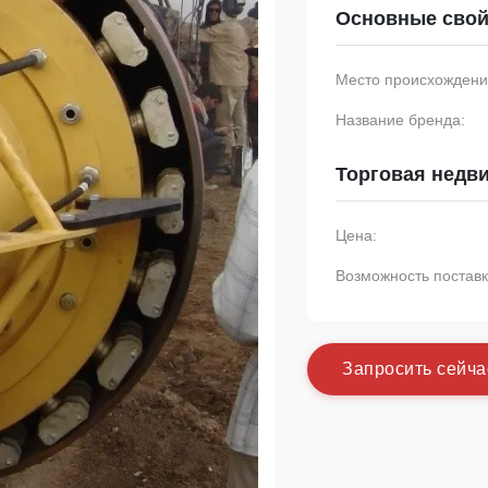
Основные свой
Место происхождени
Название бренда:
Торговая недв
Цена:
Возможность поставк
З
а
п
р
о
с
и
т
ь
с
е
й
ч
а