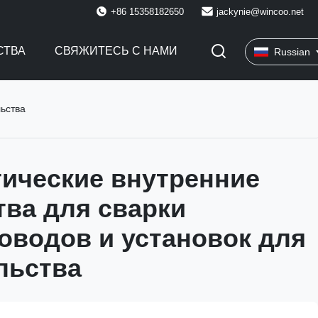
+86 15358182650
jackynie@wincoo.net
СТВА
СВЯЖИТЕСЬ С НАМИ
Russian
льства
ические внутренние
тва для сварки
оводов и установок для
льства