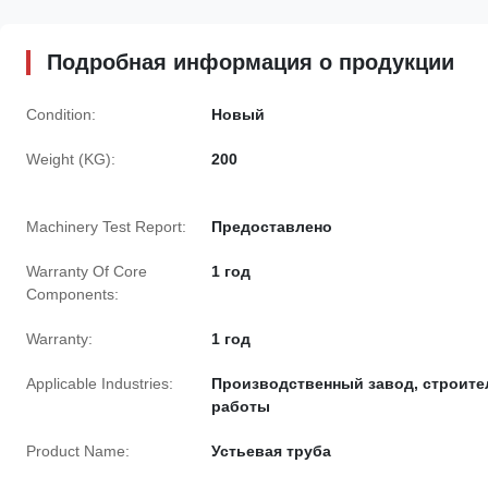
Подробная информация о продукции
Condition:
Новый
Weight (KG):
200
Machinery Test Report:
Предоставлено
Warranty Of Core
1 год
Components:
Warranty:
1 год
Applicable Industries:
Производственный завод, строит
работы
Product Name:
Устьевая труба