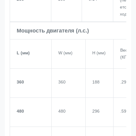
ется св
ходом)
Мощность двигателя (л.с.)
Вес
L (мм)
W (мм)
H (мм)
(КГ)
360
360
188
.29
480
480
296
.59