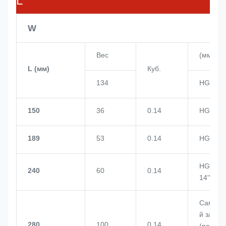
L
W
Вес
(мм)
L (мм)
Куб.
134
HGDNQ6
150
36
0.14
HGDNQ8
189
53
0.14
HGDNQ1
HGDNQ
240
60
0.14
14''
Самохо
й зажим
280
100
0.14
(перем