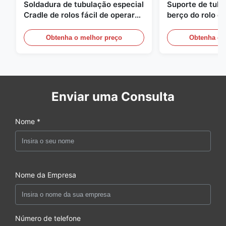
Soldadura de tubulação especial
Suporte de tubu
Cradle de rolos fácil de operar
berço do rolo 
para uso em oficinas de
para o trabalho 
tubulação
soldadura do P
Obtenha o melhor preço
Obtenha o 
Enviar uma Consulta
Nome *
Nome da Empresa
Número de telefone