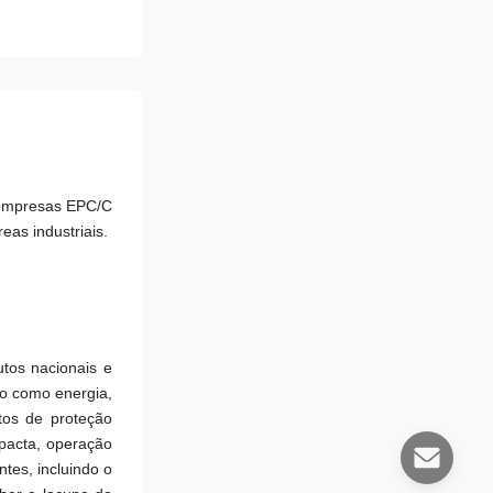
 empresas EPC/C 
eas industriais.
os nacionais e 
o como energia, 
os de proteção 
pacta, operação 
es, incluindo o 