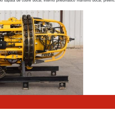
ipo sapata de cobre 
bocal
, interno pneumático marítimo 
bocal
, preenc