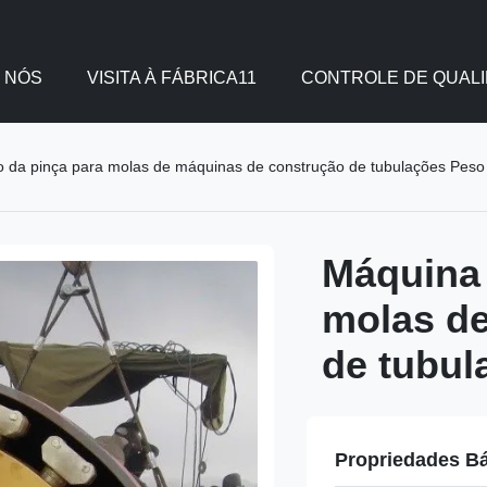
 NÓS
VISITA À FÁBRICA11
CONTROLE DE QUAL
o da pinça para molas de máquinas de construção de tubulações Pes
Máquina 
molas d
de tubul
Propriedades B