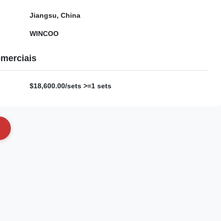
Jiangsu, China
WINCOO
merciais
$18,600.00/sets >=1 sets