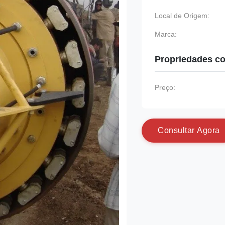
Local de Origem:
Marca:
Propriedades co
Preço:
C
o
n
s
u
l
t
a
r
A
g
o
r
a