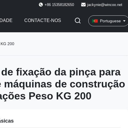
+86 15358182650
jackynie@wincoo.net
IDADE
CONTACTE-NOS
Portuguese
o KG 200
de fixação da pinça para
e máquinas de construção
ações Peso KG 200
ásicas