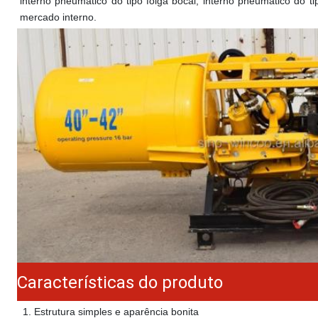
interno pneumático do tipo folga 
bocal
, interno pneumático do t
mercado interno.
Características do produto
 1. 
Estrutura simples e aparência bonita