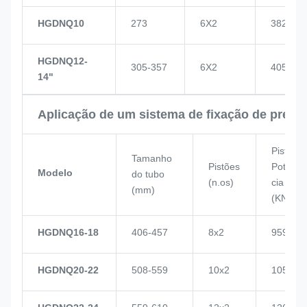
HGDNQ10
273
6X2
382
HGDNQ12-
305-357
6X2
405
14"
Aplicação de um sistema de fixação de press
Pistão
Tamanho
Pistões
Potên
Modelo
do tubo
(n.os)
cia
(mm)
(KN)
HGDNQ16-18
406-457
8x2
959
HGDNQ20-22
508-559
10x2
1057