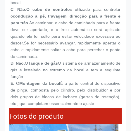
bocal.
C. Não.
O cabo de controlo
é utilizado para controlar 
o
condução a pé, travagem, direcção para a frente e 
para trás.
Ao caminhar, o cabo de caminhada para a frente 
deve ser apertado, e o freio automático será aplicado 
quando ele for solto para evitar velocidade excessiva ao 
descer.Se for necessário avançar, rapidamente apertar o 
cabo e rapidamente soltar o cabo para perceber o ponto 
de caminhada.
D. Não.
O
Tanque de gás
O sistema de armazenamento de 
gás é instalado no extremo da bocal e tem a seguinte 
função:
E.
O
Montagem da bocal
É a parte central do dispositivo 
de pinça, composta pelo cilindro, pelo distribuidor e por 
dois grupos de blocos de inchaço (garras de retenção), 
etc., que completam essencialmente o ajuste.
Fotos do produto