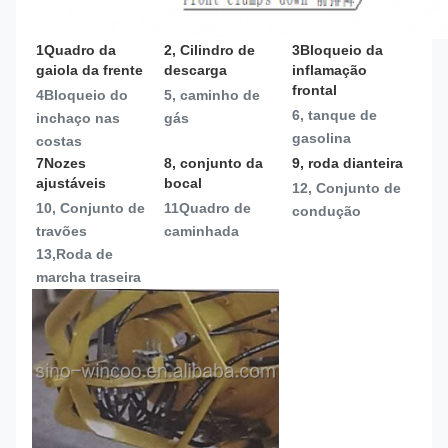
1Quadro da 
2, Cilindro de 
3Bloqueio da 
gaiola da frente
descarga
inflamação 
frontal
4Bloqueio do 
5, caminho de 
6, tanque de 
inchaço nas 
gás
gasolina
costas
7Nozes 
8, conjunto da 
9, roda dianteira
ajustáveis
bocal
12, Conjunto de 
10, Conjunto de 
11Quadro de 
condução
travões
caminhada
13,
Roda de 
marcha traseira