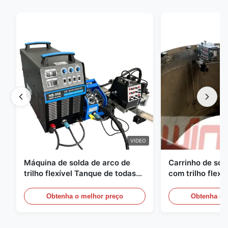
VIDEO
Máquina de solda de arco de
Carrinho de so
trilho flexível Tanque de todas
com trilho flexí
as posições Soldadora de
e painel de cont
máquinas de construção
recipientes sob
Obtenha o melhor preço
Obtenha o 