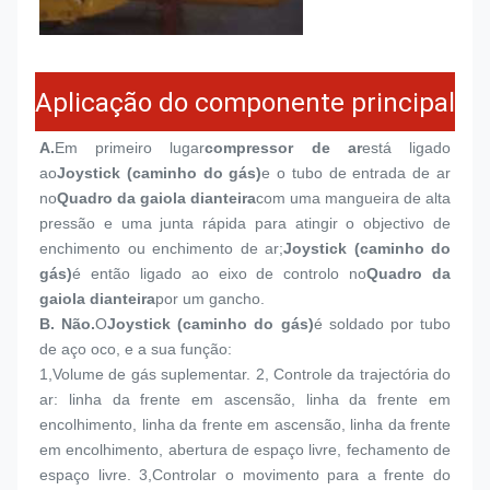
Aplicação do componente principal
A.
Em primeiro lugar
compressor de ar
está ligado 
ao
Joystick (caminho do gás)
e o tubo de entrada de ar 
no
Quadro da gaiola dianteira
com uma mangueira de alta 
pressão e uma junta rápida para atingir o objectivo de 
enchimento ou enchimento de ar;
Joystick (caminho do 
gás)
é então ligado ao eixo de controlo no
Quadro da 
gaiola dianteira
por um gancho.
B. Não.
O
Joystick (caminho do gás)
é soldado por tubo 
de aço oco, e a sua função:
1,
Volume de gás suplementar. 2, Controle da trajectória do 
ar: linha da frente em ascensão, linha da frente em 
encolhimento, linha da frente em ascensão, linha da frente 
em encolhimento, abertura de espaço livre, fechamento de 
espaço livre. 3,Controlar o movimento para a frente do 