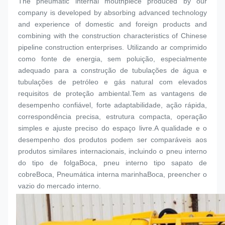
The pneumatic internal mouthpiece produced by our 
company is developed by absorbing advanced technology 
and experience of domestic and foreign products and 
combining with the construction characteristics of Chinese 
pipeline construction enterprises. Utilizando ar comprimido 
como fonte de energia, sem poluição, especialmente 
adequado para a construção de tubulações de água e 
tubulações de petróleo e gás natural com elevados 
requisitos de proteção ambiental.Tem as vantagens de 
desempenho confiável, forte adaptabilidade, ação rápida, 
correspondência precisa, estrutura compacta, operação 
simples e ajuste preciso do espaço livre.A qualidade e o 
desempenho dos produtos podem ser comparáveis aos 
produtos similares internacionais, incluindo o pneu interno 
do tipo de folga
Boca
, pneu interno tipo sapato de 
cobre
Boca
, Pneumática interna marinha
Boca
, preencher o 
vazio do mercado interno.