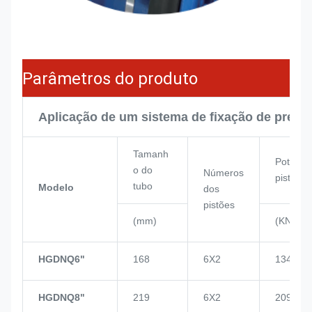
Parâmetros do produto
Aplicação de um sistema de fixação de press
Tamanh
Potênci
o do
Números
pistão
tubo
Modelo
dos
pistões
(mm)
(KN)
HGDNQ6"
168
6X2
134
HGDNQ8"
219
6X2
209