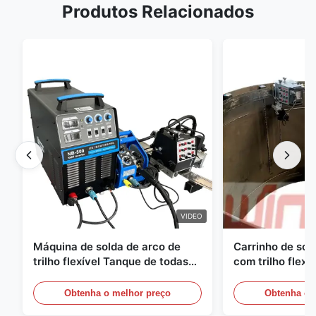
Produtos Relacionados
VIDEO
Máquina de solda de arco de
Carrinho de so
trilho flexível Tanque de todas
com trilho flexí
as posições Soldadora de
e painel de cont
máquinas de construção
recipientes sob
Obtenha o melhor preço
Obtenha o 