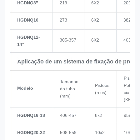
HGDNQ8"
219
6X2
209
HGDNQ10
273
6X2
382
HGDNQ12-
305-357
6X2
405
14"
Aplicação de um sistema de fixação de press
Pistão
Tamanho
Pistões
Potên
Modelo
do tubo
(n.os)
cia
(mm)
(KN)
HGDNQ16-18
406-457
8x2
959
HGDNQ20-22
508-559
10x2
1057