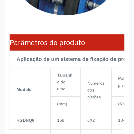
Parâmetros do produto
Aplicação de um sistema de fixação de press
Tamanh
Potênci
o do
Números
pistão
tubo
Modelo
dos
pistões
(mm)
(KN)
HGDNQ6"
168
6X2
134