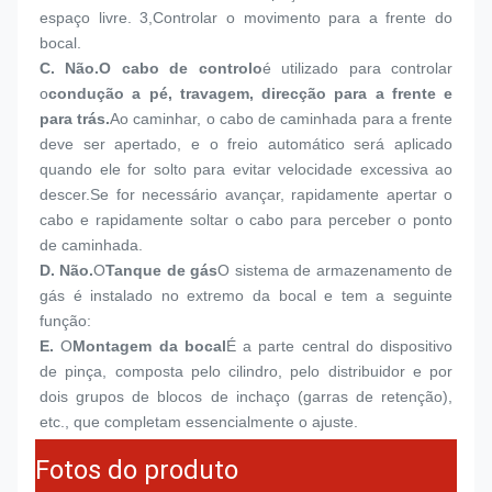
espaço livre. 3,Controlar o movimento para a frente do 
bocal.
C. Não.
O cabo de controlo
é utilizado para controlar 
o
condução a pé, travagem, direcção para a frente e 
para trás.
Ao caminhar, o cabo de caminhada para a frente 
deve ser apertado, e o freio automático será aplicado 
quando ele for solto para evitar velocidade excessiva ao 
descer.Se for necessário avançar, rapidamente apertar o 
cabo e rapidamente soltar o cabo para perceber o ponto 
de caminhada.
D. Não.
O
Tanque de gás
O sistema de armazenamento de 
gás é instalado no extremo da bocal e tem a seguinte 
função:
E.
O
Montagem da bocal
É a parte central do dispositivo 
de pinça, composta pelo cilindro, pelo distribuidor e por 
dois grupos de blocos de inchaço (garras de retenção), 
etc., que completam essencialmente o ajuste.
Fotos do produto