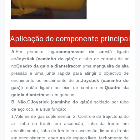
Aplicação do componente principal
A.
Em primeiro lugar
compressor de ar
está ligado 
ao
Joystick (caminho do gás)
e o tubo de entrada de ar 
no
Quadro da gaiola dianteira
com uma mangueira de alta 
pressão e uma junta rápida para atingir o objectivo de 
enchimento ou enchimento de ar;
Joystick (caminho do 
gás)
é então ligado ao eixo de controlo no
Quadro da 
gaiola dianteira
por um gancho.
B. Não.
O
Joystick (caminho do gás)
é soldado por tubo 
de aço oco, e a sua função:
1,
Volume de gás suplementar. 2, Controle da trajectória do 
ar: linha da frente em ascensão, linha da frente em 
encolhimento, linha da frente em ascensão, linha da frente 
em encolhimento, abertura de espaço livre, fechamento de 