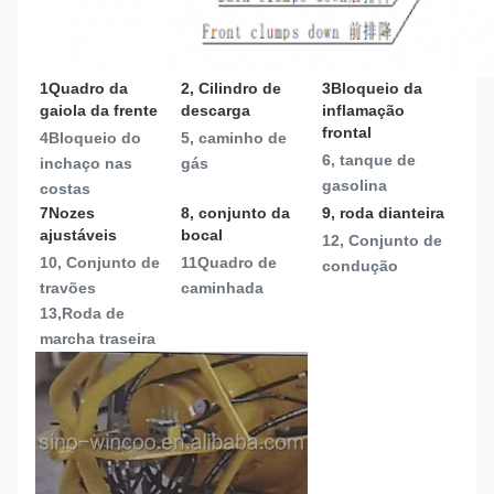
1Quadro da 
2, Cilindro de 
3Bloqueio da 
gaiola da frente
descarga
inflamação 
frontal
4Bloqueio do 
5, caminho de 
6, tanque de 
inchaço nas 
gás
gasolina
costas
7Nozes 
8, conjunto da 
9, roda dianteira
ajustáveis
bocal
12, Conjunto de 
10, Conjunto de 
11Quadro de 
condução
travões
caminhada
13,
Roda de 
marcha traseira