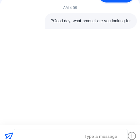
لوله، خطوط تولید و پروژه های...
4:09 AM
لینک های سریع
Good day, what product are you looking for?
خونه
محصولات
درباره ما
تور کارخانه11
کنترل کیفیت
با ما تماس بگیرید
درخواست قیمت
اخبار
موارد
با ما تماس بگیرید
86-025-84677638
jackynie@wincoo.net
حقوق چاپ © 2024-2026 Wincoo Engineering Co., Ltd.. تمام حقوق محفوظ
است