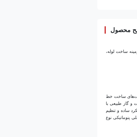
ح محصول
شرکت مهندسی Wincoo، با مسئولیت محدود (WINCOO) در ارائه مناسب‌ترین راه‌حل‌ها/تجهیزات برای مشتریان، سازندگان، شرکت‌های EPC/C در زمینه ساخت لوله، 
دهانه داخلی پنوماتیکی تولید شده توسط شرکت ما با جذب فناوری و تجربه پیشرفته محصولات داخلی و خارجی و ترکیب با ویژگی‌های ساختاری شرکت‌های ساخت خط 
لوله چینی توسعه یافته است. با استفاده از هوای فشرده به عنوان منبع تغذیه، بدون آلودگی، به ویژه برای ساخت خطوط لوله آب و خطوط لوله نفت و گاز طبیعی با 
الزامات حفاظت از محیط زیست بالا مناسب است. این مزایای عملکرد قابل اعتماد، سازگاری قوی، عملکرد سریع، تطبیق دقیق، ساختار فشرده، عملکرد ساده و تنظیم 
، داخلی پنوماتیکی نوع 