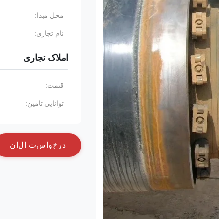
محل مبدا:
نام تجاری:
املاک تجاری
قیمت:
توانایی تامین:
د
ر
خ
و
ا
س
ت
ا
ل
ا
ن