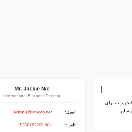
Mr. Jackie Nie
International Business Director
ارائه مناسب‌ترین راه‌حل‌ها/تجهیزات برای
 و سایر
ایمیل:
jackynie@wincoo.net
تلفن:
+86 15358182650