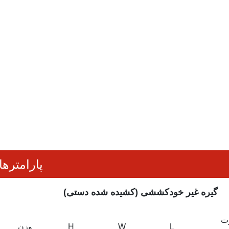
پارامتره
گیره غیر خودکششی (کشیده شده دستی)
ت
L
W
H
وزن